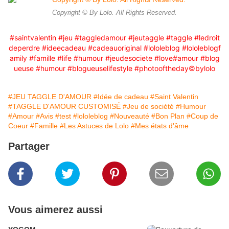
Copyright © By Lolo. All Rights Reserved.
#saintvalentin
#jeu
#taggledamour
#jeutaggle
#taggle
#ledroit
deperdre
#ideecadeau
#cadeauoriginal
#lololeblog
#lololeblogf
amily
#famille
#life
#humour
#jeudesociete
#love
#amour
#blog
ueuse
#humour
#blogueuselifestyle
#photooftheday
©️bylolo
#JEU TAGGLE D'AMOUR
#Idée de cadeau
#Saint Valentin
#TAGGLE D'AMOUR CUSTOMISÉ
#Jeu de société
#Humour
#Amour
#Avis
#test
#lololeblog
#Nouveauté
#Bon Plan
#Coup de
Coeur
#Famille
#Les Astuces de Lolo
#Mes états d'âme
Partager
Vous aimerez aussi