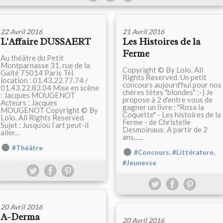
22 Avril 2016
21 Avril 2016
L'Affaire DUSSAERT
Les Histoires de la
Ferme
Au théâtre du Petit
Montparnasse 31, rue de la
Copyright © By Lolo. All
Gaîté 75014 Paris Tél.
Rights Reserved. Un petit
location : 01.43.22.77.74 /
concours aujourd'hui pour nos
01.43.22.83.04 Mise en scène
chères têtes "blondes" ;-) Je
: Jacques MOUGENOT
propose à 2 d'entre vous de
Acteurs : Jacques
gagner un livre : "Rosa la
MOUGENOT Copyright © By
Coquette" - Les histoires de la
Lolo. All Rights Reserved.
Ferme - de Christelle
Sujet : Jusqu’où l’art peut-il
Desmoinaux. A partir de 2
aller...
ans......
#Théâtre
,
,
#Concours
#Littérature
#Jeunesse
20 Avril 2016
A-Derma
20 Avril 2016