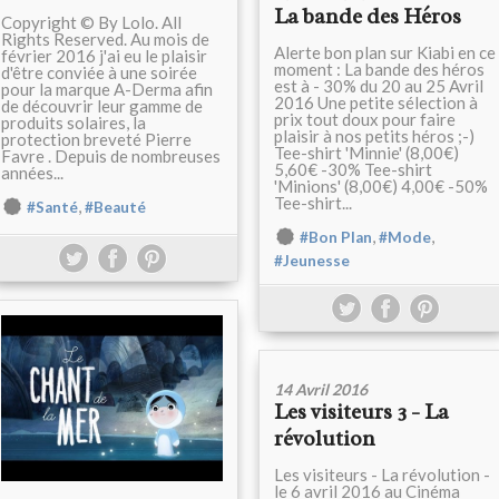
La bande des Héros
Copyright © By Lolo. All
Rights Reserved. Au mois de
Alerte bon plan sur Kiabi en ce
février 2016 j'ai eu le plaisir
moment : La bande des héros
d'être conviée à une soirée
est à - 30% du 20 au 25 Avril
pour la marque A-Derma afin
2016 Une petite sélection à
de découvrir leur gamme de
prix tout doux pour faire
produits solaires, la
plaisir à nos petits héros ;-)
protection breveté Pierre
Tee-shirt 'Minnie' (8,00€)
Favre . Depuis de nombreuses
5,60€ -30% Tee-shirt
années...
'Minions' (8,00€) 4,00€ -50%
Tee-shirt...
,
#Santé
#Beauté
,
,
#Bon Plan
#Mode
#Jeunesse
14 Avril 2016
Les visiteurs 3 - La
révolution
Les visiteurs - La révolution -
le 6 avril 2016 au Cinéma