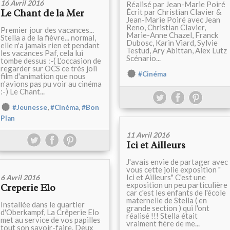
16 Avril 2016
Réalisé par Jean-Marie Poiré
Écrit par Christian Clavier &
Le Chant de la Mer
Jean-Marie Poiré avec Jean
Reno, Christian Clavier,
Premier jour des vacances...
Marie-Anne Chazel, Franck
Stella a de la fièvre... normal,
Dubosc, Karin Viard, Sylvie
elle n'a jamais rien et pendant
Testud, Ary Abittan, Alex Lutz
les vacances Paf, cela lui
Scénario...
tombe dessus :-( L'occasion de
regarder sur OCS ce très joli
#Cinéma
film d'animation que nous
n'avions pas pu voir au cinéma
:-) Le Chant...
,
,
#Jeunesse
#Cinéma
#Bon
Plan
11 Avril 2016
Ici et Ailleurs
J'avais envie de partager avec
vous cette jolie exposition "
Ici et Ailleurs" C'est une
6 Avril 2016
exposition un peu particulière
Creperie Elo
car c'est les enfants de l'école
maternelle de Stella ( en
Installée dans le quartier
grande section ) qui l'ont
d'Oberkampf, La Crêperie Elo
réalisé !!! Stella était
met au service de vos papilles
vraiment fière de me...
tout son savoir-faire. Deux