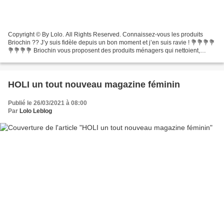
Copyright © By Lolo. All Rights Reserved. Connaissez-vous les produits
Briochin ?? J’y suis fidèle depuis un bon moment et j’en suis ravie ! 💐💐💐💐
💐💐💐💐 Briochin vous proposent des produits ménagers qui nettoient,
dégraissent sans javel avec des produits...
HOLI un tout nouveau magazine féminin
Publié le 26/03/2021 à 08:00
Par
Lolo Leblog