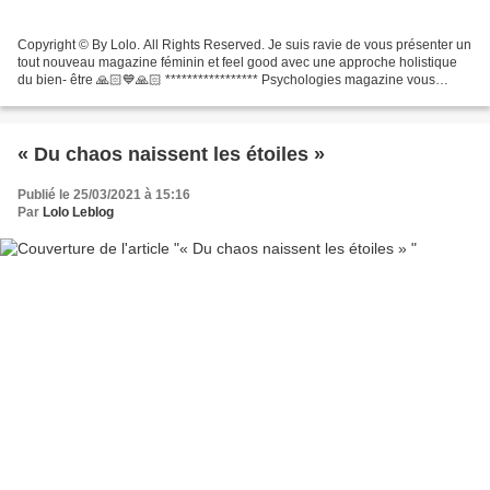
Copyright © By Lolo. All Rights Reserved. Je suis ravie de vous présenter un
tout nouveau magazine féminin et feel good avec une approche holistique
du bien- être 🙏🏻💙🙏🏻 ***************** Psychologies magazine vous
présente HOLI ***************** HOLI...
« Du chaos naissent les étoiles »
Publié le 25/03/2021 à 15:16
Par
Lolo Leblog