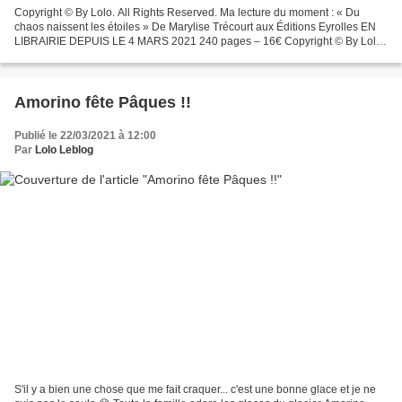
Copyright © By Lolo. All Rights Reserved. Ma lecture du moment : « Du
chaos naissent les étoiles » De Marylise Trécourt aux Éditions Eyrolles EN
LIBRAIRIE DEPUIS LE 4 MARS 2021 240 pages – 16€ Copyright © By Lolo.
All Rights Reserved. À travers ses romans,...
Amorino fête Pâques !!
Publié le 22/03/2021 à 12:00
Par
Lolo Leblog
S'il y a bien une chose que me fait craquer... c'est une bonne glace et je ne