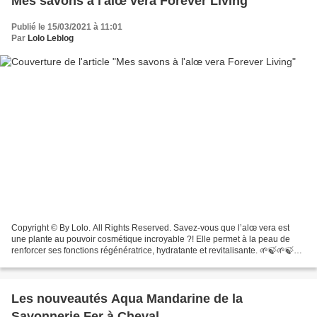
Mes savons à l'alœ vera Forever Living
Publié le 15/03/2021 à 11:01
Par
Lolo Leblog
Copyright © By Lolo. All Rights Reserved. Savez-vous que l’alœ vera est
une plante au pouvoir cosmétique incroyable ?! Elle permet à la peau de
renforcer ses fonctions régénératrice, hydratante et revitalisante. 🌱🍃🌱🍃🌱
🍃🌱 Forever Living a décidé d’utiliser...
Les nouveautés Aqua Mandarine de la
Savonnerie Fer à Cheval