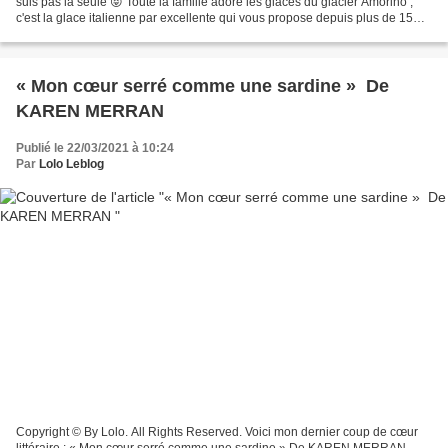
suis pas la seule 😝 Toute la famille adore les glaces du glacier Amorino ,
c'est la glace italienne par excellente qui vous propose depuis plus de 15
ans des glaces sans exhausteur...
« Mon cœur serré comme une sardine » De
KAREN MERRAN
Publié le 22/03/2021 à 10:24
Par
Lolo Leblog
Copyright © By Lolo. All Rights Reserved. Voici mon dernier coup de cœur
littéraire : « Mon cœur serré comme une sardine » De KAREN MERRAN