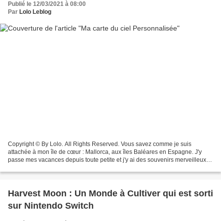
Publié le 12/03/2021 à 08:00
Par
Lolo Leblog
Copyright © By Lolo. All Rights Reserved. Vous savez comme je suis
attachée à mon île de cœur : Mallorca, aux îles Baléares en Espagne. J'y
passe mes vacances depuis toute petite et j'y ai des souvenirs merveilleux
en famille. J'avais envie d'avoir chez...
Harvest Moon : Un Monde à Cultiver qui est sorti
sur Nintendo Switch