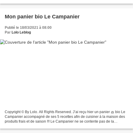
pages – 17,00 € LES EDITIONS DE L'HOMME Copyright...
Mon panier bio Le Campanier
Publié le 18/03/2021 à 08:00
Par
Lolo Leblog
Copyright © By Lolo. All Rights Reserved. J’ai reçu hier un panier 🧺 bio Le
Campanier accompagné de ses 5 recettes afin de cuisiner à la maison des
produits frais et de saison !!! Le Campanier ne se contente pas de la
certification bio pour choisir ses...