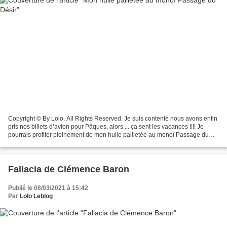
Copyright © By Lolo. All Rights Reserved. Je suis contente nous avons enfin
pris nos billets d’avion pour Pâques, alors.... ça sent les vacances !!!! Je
pourrais profiter pleinement de mon huile pailletée au monoï Passage du
Désir ♥️ 🌺 Pour un effet glamour...
Fallacia de Clémence Baron
Publié le 08/03/2021 à 15:42
Par
Lolo Leblog