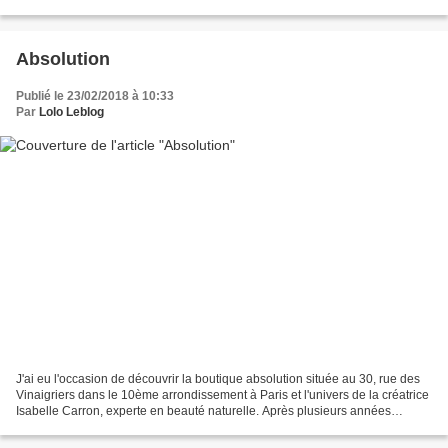
s'installer ào Chamonix. Jeux...
Absolution
Publié le 23/02/2018 à 10:33
Par
Lolo Leblog
J'ai eu l'occasion de découvrir la boutique absolution située au 30, rue des
Vinaigriers dans le 10ème arrondissement à Paris et l'univers de la créatrice
Isabelle Carron, experte en beauté naturelle. Après plusieurs années
dédiées à la Communication...