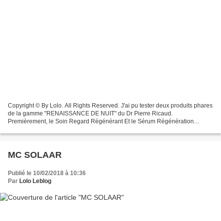
Copyright © By Lolo. All Rights Reserved. J'ai pu tester deux produits phares
de la gamme "RENAISSANCE DE NUIT" du Dr Pierre Ricaud.
Premièrement, le Soin Regard Régénérant Et le Sérum Régénération
renforcée Copyright © By Lolo. All Rights Reserved. Soin...
MC SOLAAR
Publié le 10/02/2018 à 10:36
Par
Lolo Leblog