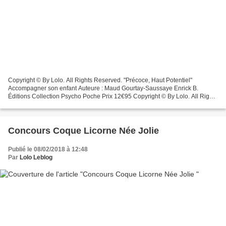
Copyright © By Lolo. All Rights Reserved. "Précoce, Haut Potentiel"
Accompagner son enfant Auteure : Maud Gourtay-Saussaye Enrick B.
Éditions Collection Psycho Poche Prix 12€95 Copyright © By Lolo. All Rights
Reserved. Surdoué, Haut Potentiel, EIP (Enfant...
Concours Coque Licorne Née Jolie
Publié le 08/02/2018 à 12:48
Par
Lolo Leblog