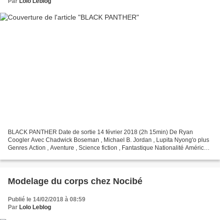
Par
Lolo Leblog
BLACK PANTHER Date de sortie 14 février 2018 (2h 15min) De Ryan
Coogler Avec Chadwick Boseman , Michael B. Jordan , Lupita Nyong'o plus
Genres Action , Aventure , Science fiction , Fantastique Nationalité Américain
Sujet : Après les événements qui se...
Modelage du corps chez Nocibé
Publié le 14/02/2018 à 08:59
Par
Lolo Leblog