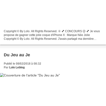
Copyright © By Lolo. All Rights Reserved. 🌞 💕 CONCOURS 😉 💕 Je vous
propose de gagner cette jolie coque d'iPhone X : Marque Née Jolie
Copyright © By Lolo. All Rights Reserved. J'avais partagé ma dernière
commande Née Jolie il y a peu de temps ;-) Copyright...
Du Jeu au Je
Publié le 08/02/2018 à 08:32
Par
Lolo Leblog