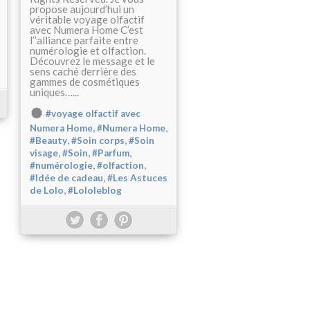
propose aujourd’hui un
véritable voyage olfactif
avec Numera Home C’est
l’’alliance parfaite entre
numérologie et olfaction.
Découvrez le message et le
sens caché derrière des
gammes de cosmétiques
uniques…...
#voyage olfactif avec
,
,
Numera Home
#Numera Home
,
,
#Beauty
#Soin corps
#Soin
,
,
,
visage
#Soin
#Parfum
,
,
#numérologie
#olfaction
,
#Idée de cadeau
#Les Astuces
,
de Lolo
#Lololeblog