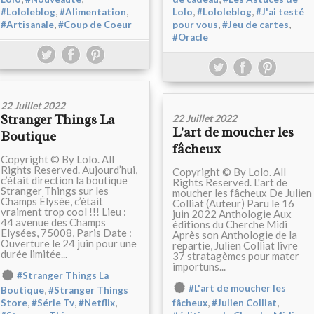
,
,
,
,
#Lololeblog
#Alimentation
Lolo
#Lololeblog
#J'ai testé
,
,
,
#Artisanale
#Coup de Coeur
pour vous
#Jeu de cartes
#Oracle
22 Juillet 2022
Stranger Things La
22 Juillet 2022
L'art de moucher les
Boutique
fâcheux
Copyright © By Lolo. All
Rights Reserved. Aujourd’hui,
Copyright © By Lolo. All
c’était direction la boutique
Rights Reserved. L'art de
Stranger Things sur les
moucher les fâcheux De Julien
Champs Élysée, c’était
Colliat (Auteur) Paru le 16
vraiment trop cool !!! Lieu :
juin 2022 Anthologie Aux
44 avenue des Champs
éditions du Cherche Midi
Elysées, 75008, Paris Date :
Après son Anthologie de la
Ouverture le 24 juin pour une
repartie, Julien Colliat livre
durée limitée...
37 stratagèmes pour mater
importuns...
#Stranger Things La
#L'art de moucher les
,
Boutique
#Stranger Things
,
,
,
,
,
Store
#Série Tv
#Netflix
fâcheux
#Julien Colliat