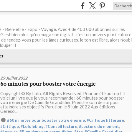
le - Bien-être - Expo - Voyage. Avec + de 400 000 abonnés sur les
 bien plus qu'un magazine digital... c’est un univers pluri-culturel
de rendez-vous pour les âmes curieuses, le ton est libre, alors n'oubl
louper !!
ct
29 Juillet 2022
60 minutes pour booster votre énergie
Copyright © By Lolo. All Rights Reserved. Pour un été au top 👌🏻
voici un livre que je vous recommande : 60 minutes pour booster
votre énergie De Camille Grandidier Prendre soin de soi pour
atteindre ses objectifs Parution le 9 juin 2022 Aux éditions
Gereso...
,
,
#60 minutes pour booster votre énergie
#Critique littéraire
,
,
,
,
#Critique
#Lololeblog
#Conseil lecture
#Lecture du moment
,
,
,
,
#Lecture
#Bien dans son corps
#bien-être
#Camille Grandidier