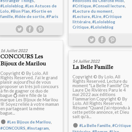
,
,
#Stranger Things
#éditions du Cherche Midi
,
,
,
#Lololeblog
#Les Astuces de
#Critique
#Conseil lecture
,
,
,
Lolo
#Bon Plan
#Sortie en
#Lecture du moment
,
,
,
,
famille
#Idée de sortie
#Paris
#Lecture
#Lire
#Critique
,
littéraire
#Lololeblog
,
Critique
#Lololeblog
16 Juillet 2022
CONCOURS Les
14 Juillet 2022
Bijoux de Marilou
La Belle Famille
Copyright © By Lolo. All
Copyright © By Lolo. All
Rights Reserved. J’ai le grand
Rights Reserved. Lecture du
plaisir aujourd’hui de vous
moment "La Belle Famille" De
proposer un très joli concours
Laure De Rivières Paru le 4
à fin de gagner ce duo de
mai 2022 aux éditions
bague 💍 mère fille de la
Flammarion Copyright © By
marque Les Bijoux de Marilou
Lolo. All Rights Reserved.
🌸 Soyez reliée à votre maman
Résumé "Quand j'ai répondu à
en partageant la même
cette petite annonce, et Dieu
bague...
sait qu'à...
,
#Les Bijoux de Marilou
,
#La Belle Famille
#Critique
,
,
#CONCOURS
#Instagram
,
,
,
littéraire
#Roman
#Lire