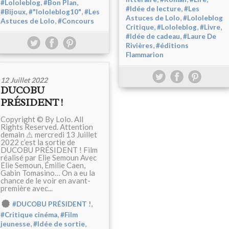
,
,
#Lololeblog
#Bon Plan
,
#Idée de lecture
#Les
,
,
#Bijoux
#"lololeblog10"
#Les
,
Astuces de Lolo
#Lololeblog
,
Astuces de Lolo
#Concours
,
,
,
Critique
#Lololeblog
#Livre
,
#Idée de cadeau
#Laure De
,
Rivières
#éditions
Flammarion
12 Juillet 2022
DUCOBU
PRÉSIDENT !
Copyright © By Lolo. All
Rights Reserved. Attention
demain ⚠️ mercredi 13 Juillet
2022 c’est la sortie de
DUCOBU PRÉSIDENT ! Film
réalisé par Elie Semoun Avec
Elie Semoun, Émilie Caen,
Gabin Tomasino… On a eu la
chance de le voir en avant-
première avec...
,
#DUCOBU PRÉSIDENT !
,
#Critique cinéma
#Film
,
,
jeunesse
#Idée de sortie