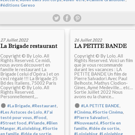
#éditions Gereso
27 Juillet 2022
26 Juillet 2022
La Brigade restaurant
LA PETITE BANDE
Copyright © By Lolo. All
Copyright © By Lolo. All
Rights Reserved. Ce midi,
Rights Reserved. Voici un film
nous avons découvert en
que je vous recommande
famille le restaurant La
durant les vacances : LA
Brigade ( celui d’Opéra ) et on
PETITE BANDE Un film de
s’est régalé !!! La Brigade 25
Pierre Salvadori Avec Paul
Bd des Italiens, 75002 Paris
Belhoste, Mathys Clodion-
Copyright © By Lolo. All
Gines, Aymé Medeville… etc…
Rights Reserved.
Sortie Juillet 2022 Nous
Personnellement,...
avons eu la chance...
,
,
,
#La Brigade
#Restaurant
#LA PETITE BANDE
,
,
,
#Les Astuces de Lolo
#J'ai
#Cinéma
#Sortie Cinéma
,
,
,
testé pour vous
#Food
#Pierre Salvadori
,
,
,
#Street food
#Viande
#Bien
#Nouveauté
#Sortie en
,
,
,
,
Manger
#Lololeblog
#Sortie
famille
#Idée de sortie
,
,
,
en famille
#Idée de sortie
#Lololeblog
#Lololeblog