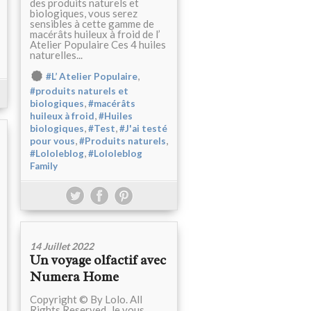
des produits naturels et
biologiques, vous serez
sensibles à cette gamme de
macérâts huileux à froid de l’
Atelier Populaire Ces 4 huiles
naturelles...
,
#L’ Atelier Populaire
#produits naturels et
,
biologiques
#macérâts
,
huileux à froid
#Huiles
,
,
biologiques
#Test
#J'ai testé
,
,
pour vous
#Produits naturels
,
#Lololeblog
#Lololeblog
Family
14 Juillet 2022
Un voyage olfactif avec
Numera Home
Copyright © By Lolo. All
Rights Reserved. Je vous