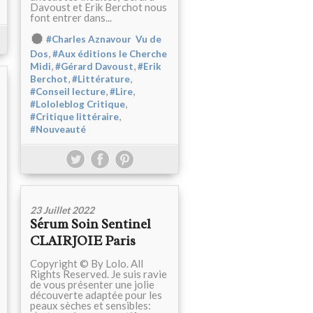
Davoust et Erik Berchot nous
font entrer dans...
#Charles Aznavour Vu de
,
Dos
#Aux éditions le Cherche
,
,
Midi
#Gérard Davoust
#Erik
,
,
Berchot
#Littérature
,
,
#Conseil lecture
#Lire
,
#Lololeblog Critique
,
#Critique littéraire
#Nouveauté
23 Juillet 2022
Sérum Soin Sentinel
CLAIRJOIE Paris
Copyright © By Lolo. All
Rights Reserved. Je suis ravie
de vous présenter une jolie
découverte adaptée pour les
peaux sèches et sensibles: