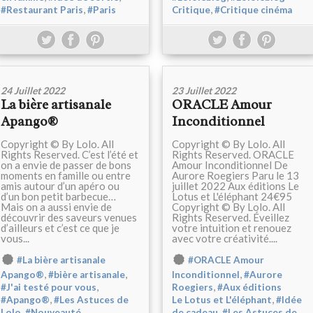
,
,
#Restaurant Paris
#Paris
Critique
#Critique cinéma
24 Juillet 2022
23 Juillet 2022
La bière artisanale
ORACLE Amour
Apango®
Inconditionnel
Copyright © By Lolo. All
Copyright © By Lolo. All
Rights Reserved. C’est l’été et
Rights Reserved. ORACLE
on a envie de passer de bons
Amour Inconditionnel De
moments en famille ou entre
Aurore Roegiers Paru le 13
amis autour d’un apéro ou
juillet 2022 Aux éditions Le
d’un bon petit barbecue…
Lotus et L'éléphant 24€95
Mais on a aussi envie de
Copyright © By Lolo. All
découvrir des saveurs venues
Rights Reserved. Éveillez
d’ailleurs et c’est ce que je
votre intuition et renouez
vous...
avec votre créativité....
#La bière artisanale
#ORACLE Amour
,
,
,
Apango®
#bière artisanale
Inconditionnel
#Aurore
,
,
#J'ai testé pour vous
Roegiers
#Aux éditions
,
,
#Apango®
#Les Astuces de
Le Lotus et L'éléphant
#Idée
,
,
,
Lolo
#Nouveauté
de cadeau
#Les Astuces de