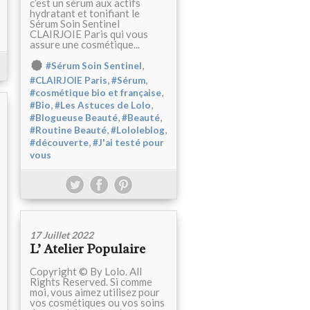
c’est un sérum aux actifs
hydratant et tonifiant le
Sérum Soin Sentinel
CLAIRJOIE Paris qui vous
assure une cosmétique...
,
#Sérum Soin Sentinel
,
,
#CLAIRJOIE Paris
#Sérum
,
#cosmétique bio et française
,
,
#Bio
#Les Astuces de Lolo
,
,
#Blogueuse Beauté
#Beauté
,
,
#Routine Beauté
#Lololeblog
,
#découverte
#J'ai testé pour
vous
17 Juillet 2022
L’ Atelier Populaire
Copyright © By Lolo. All
Rights Reserved. Si comme
moi, vous aimez utilisez pour
vos cosmétiques ou vos soins