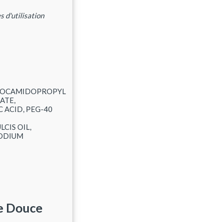
 d'utilisation
, COCAMIDOPROPYL
ATE,
 ACID, PEG-40
CIS OIL,
SODIUM
de Douce