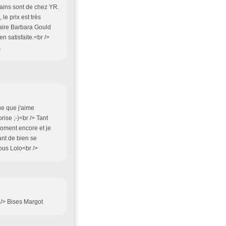
ains sont de chez YR.
le prix est très
llaire Barbara Gould
n satisfaite.<br />
.
ue que j'aime
ise ;-)<br /> Tant
 moment encore et je
nt de bien se
sous Lolo<br />
 /> Bises Margot