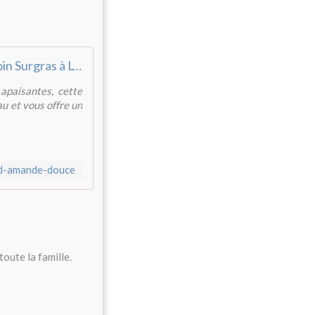
Douche Soin Surgras à L'Huile d'Amande Douce
apaisantes, cette
au et vous offre un
-d-amande-douce
toute la famille.