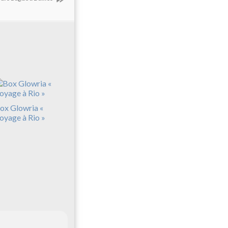
ox Glowria «
oyage à Rio »