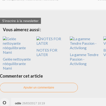
S'inscrire à la newsletter
Vous aimerez aussi :
NOTES FOR
B
LATER
La gamme Tendre
V
Gelée nettoyante
Passion -
rééquilibrante
Activilong
Nami
Commenter cet article
Ajouter un commentaire
O
odile
26/03/2017 10:19