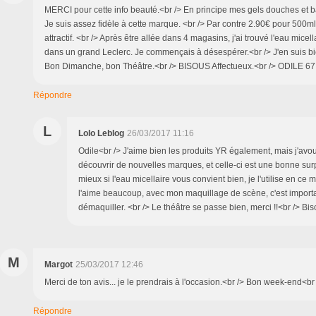
MERCI pour cette info beauté.<br /> En principe mes gels douches et b
Je suis assez fidèle à cette marque. <br /> Par contre 2.90€ pour 500ml, 
attractif. <br /> Après être allée dans 4 magasins, j'ai trouvé l'eau mice
dans un grand Leclerc. Je commençais à désespérer.<br /> J'en suis bie
Bon Dimanche, bon Théâtre.<br /> BISOUS Affectueux.<br /> ODILE 67
Répondre
L
Lolo Leblog
26/03/2017 11:16
Odile<br /> J'aime bien les produits YR également, mais j'avo
découvrir de nouvelles marques, et celle-ci est une bonne surpr
mieux si l'eau micellaire vous convient bien, je l'utilise en ce
l'aime beaucoup, avec mon maquillage de scène, c'est importa
démaquiller. <br /> Le théâtre se passe bien, merci !!<br /> Bi
M
Margot
25/03/2017 12:46
Merci de ton avis... je le prendrais à l'occasion.<br /> Bon week-end<br
Répondre