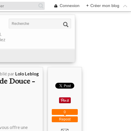
Connexion
+
Créer mon blog
.
iez
blié par
Lolo Leblog
de Douce -
0
Repost
vous offre une