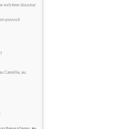
une extrème douceur
 son pouvoir
!
au Camélia, au
g
urs Bague à Dames