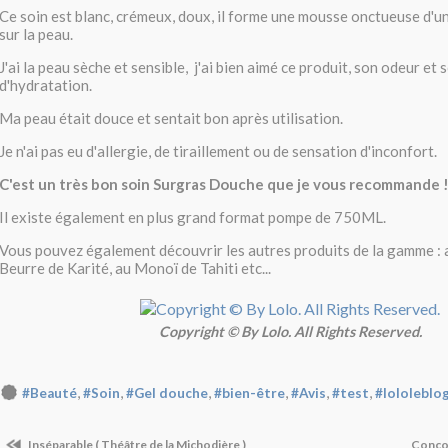
Ce soin est blanc, crémeux, doux, il forme une mousse onctueuse d'
sur la peau.
J'ai la peau sèche et sensible, j'ai bien aimé ce produit, son odeur et
d'hydratation.
Ma peau était douce et sentait bon après utilisation.
Je n'ai pas eu d'allergie, de tiraillement ou de sensation d'inconfort.
C'est un très bon soin Surgras Douche que je vous recommande !
Il existe également en plus grand format pompe de 750ML.
Vous pouvez également découvrir les autres produits de la gamme : 
Beurre de Karité, au Monoï de Tahiti etc...
Copyright © By Lolo. All Rights Reserved.
,
,
,
,
,
,
#Beauté
#Soin
#Gel douche
#bien-être
#Avis
#test
#lololeblo
Inséparable ( Théâtre de la Michodière )
Conco