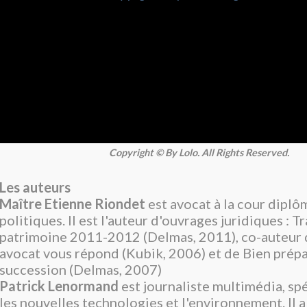
Copyright © By Lolo. All Rights Reserved.
Les auteurs
Maître Etienne Riondet
est avocat à la cour diplô
politiques. Il est l'auteur d'ouvrages juridiques : 
patrimoine 2011-2012 (Delmas, 2011), co-auteur 
avocat vous répond (Kubik, 2006) et de Bien prépa
succession (Delmas, 2007)
Patrick Lenormand
est journaliste multimédia, sp
les nouvelles technologies et l'environnement. Il a