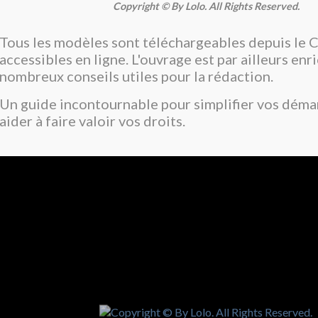
Copyright © By Lolo. All Rights Reserved.
Tous les modèles sont téléchargeables depuis le C
accessibles en ligne. L'ouvrage est par ailleurs enr
nombreux conseils utiles pour la rédaction.
Un guide incontournable pour simplifier vos déma
aider à faire valoir vos droits.