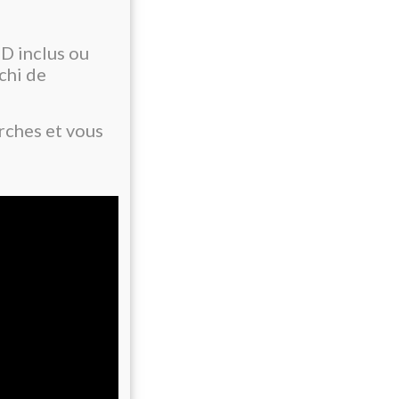
D inclus ou
ichi de
rches et vous