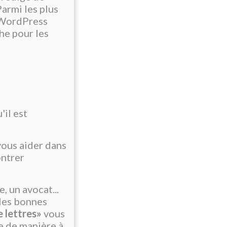
armi les plus
c WordPress
he pour les
'il est
vous aider dans
ontrer
, un avocat...
 les bonnes
e lettres»
vous
e de manière à