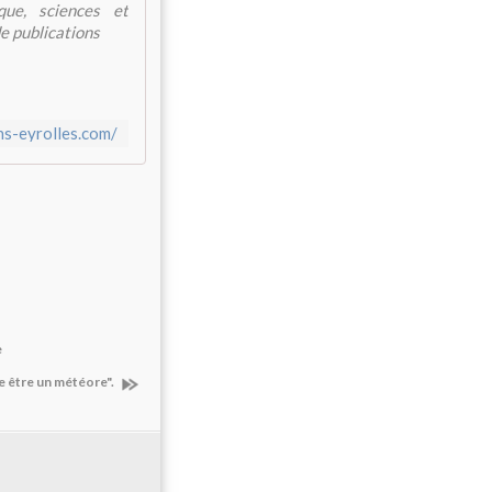
ique, sciences et
de publications
ns-eyrolles.com/
e
e être un météore".