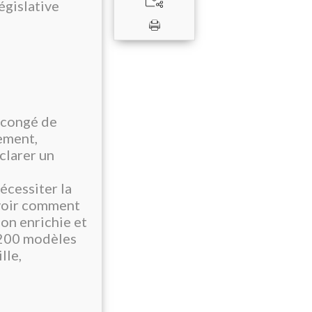
égislative
 congé de
nement,
clarer un
écessiter la
savoir comment
ion enrichie et
1 200 modèles
lle,