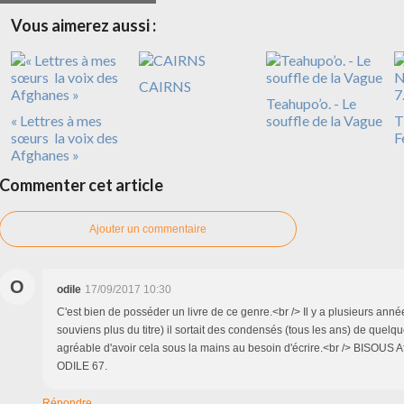
Vous aimerez aussi :
CAIRNS
Teahupo’o. - Le
« Lettres à mes
souffle de la Vague
T
sœurs la voix des
F
Afghanes »
Commenter cet article
Ajouter un commentaire
O
odile
17/09/2017 10:30
C'est bien de posséder un livre de ce genre.<br /> Il y a plusieurs ann
souviens plus du titre) il sortait des condensés (tous les ans) de quelques
agréable d'avoir cela sous la mains au besoin d'écrire.<br /> BISOUS A
ODILE 67.
Répondre