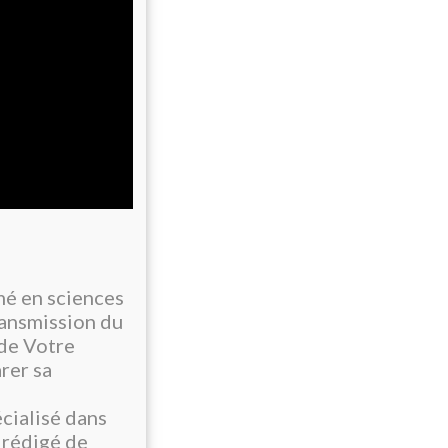
mé en sciences
Transmission du
de Votre
rer sa
écialisé dans
 rédigé de