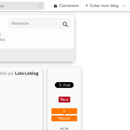
Connexion
+
Créer mon blog
.
iez
blié par
Lolo Leblog
0
Repost