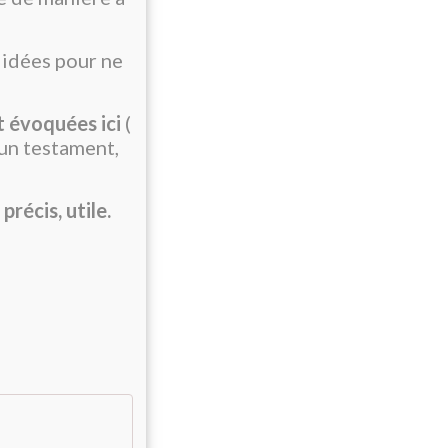
idées pour ne
t évoquées ici
(
un testament,
récis, utile.