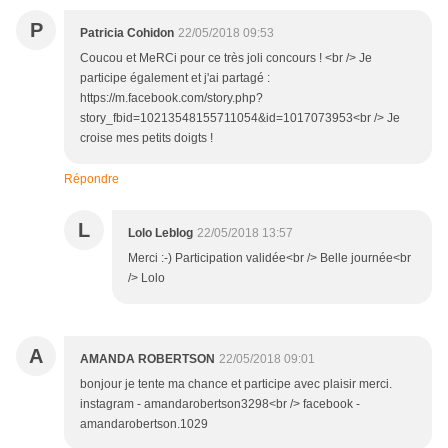
P
Patricia Cohidon
22/05/2018 09:53
Coucou et MeRCi pour ce très joli concours ! <br /> Je
participe également et j'ai partagé :
https://m.facebook.com/story.php?
story_fbid=10213548155711054&id=1017073953<br /> Je
croise mes petits doigts !
Répondre
L
Lolo Leblog
22/05/2018 13:57
Merci :-) Participation validée<br /> Belle journée<br
/> Lolo
A
AMANDA ROBERTSON
22/05/2018 09:01
bonjour je tente ma chance et participe avec plaisir merci.
instagram - amandarobertson3298<br /> facebook -
amandarobertson.1029