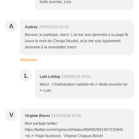
belle journée, Lolo
A
Audrey
22/05/2018 22:55
Bonsoir, je participe, merci :) Je me suis abonnée à la page fb
(sous le nom de Choupi Nioute), et je me suis également
abonnée à la newsletter! merci
Répondre
L
Lolo Leblog
23/05/2018 19:53
Merci :-) Participation validée<br /> Belle journée<br
/> Lolo
V
Virginie Bioret
22/05/2018 20:25
Mon partage twitter :
https://twitter.com/VirginieJof/status/998992691907235840
<br /> Page facebook : Virginie Chapuis Bioret