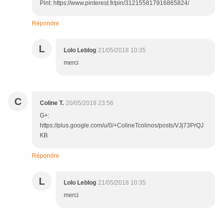
Pint: https://www.pinterest.fr/pin/312155817916865824/
Répondre
L
Lolo Leblog
21/05/2018 10:35
merci
C
Coline T.
20/05/2018 23:56
G+:
https://plus.google.com/u/0/+ColineTcolinos/posts/VJj73PrQJ
KB
Répondre
L
Lolo Leblog
21/05/2018 10:35
merci