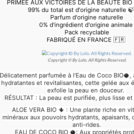
PRIMÉE AUX VICTOIRES DE LA BEAUTÉ BIO
99% du total est d'origine naturelle 
Parfum d'origine naturelle
0% d'ingrédient d'origine animal
Pack recyclable
FABRIQUÉ EN FRANCE 🇫🇷
Copyright © By Lolo. All Rights Reserved.
Délicatement parfumée à l'Eau de Coco BIO🥥, 
hydratantes et revitalisantes, cette gelée aux 
exfolie la peau en douceur.
RÉSULTAT : La peau est purifiée, plus lisse et
ALOE VERA BIO 🌵 : Une plante riche en vi
minéraux aux pouvoirs hydratants, apaisants, c
anti-rides.
EAU DE COCO BIO 🥥: Aux propriétés prot