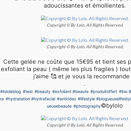
adoucissantes et émollientes.
Copyright © By Lolo. All Rights Reserved.
Copyright © By Lolo. All Rights Reserved.
Cette gelée ne coûte que 15€95 et tient ses
exfoliant la peau ( même les plus fragiles ) tou
j’aime 🥰 et je vous la recommande !
.
#lololeblog
#test
#beauty
#exfoliant
#beaute
#produitoffert
#bio
#
ra
#hydratation
#hydrafacial
#antirides
#lifestyle
#blogueuselifesty
©️bylolo
ueusebeaute
#photography
Copyright © By Lolo. All Rights Reserved.