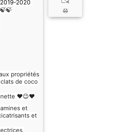
 2019-2020
🍃🍃
e
aux propriétés
éclats de coco
 nette ♥️😉♥️
tamines et
icatrisants et
ectrices,