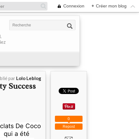
Connexion
+
Créer mon blog
.
iez
blié par
Lolo Leblog
ty Success
0
Éclats De Coco
Repost
s
qui a été