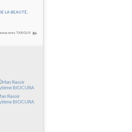
,
DE LA BEAUTÉ
deaux avec TARGUS
an Rasoir
ytème BIOCURA