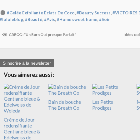
,
,
#Gelée Exfoliante Éclats De Coco
#Beauty Success
#VICTOIRES 
,
,
,
,
#lololeblog
#Beauté
#Avis
#Home sweet home
#Soin
GREGG : "Un Burn Out presque Parfait"
Idées ca
S'inscrire à la newsletter
Vous aimerez aussi :
Bain de bouche
Les Petits
M
The Breath Co
Prodiges
S
Crème de Jour
redensifiante
Gentiane bleue &
Edelweiss de