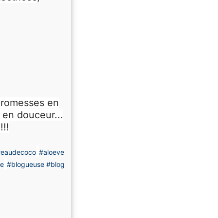
 promesses en
t en douceur...
!!
eaudecoco
#aloeve
le
#blogueuse
#blog