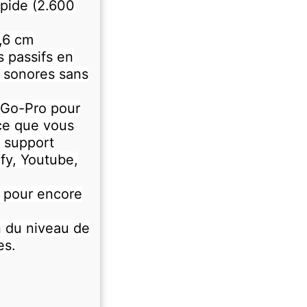
apide (2.600
,6 cm
 passifs en
s sonores sans
 Go-Pro pour
ce que vous
e support
fy, Youtube,
pour encore
n du niveau de
es.