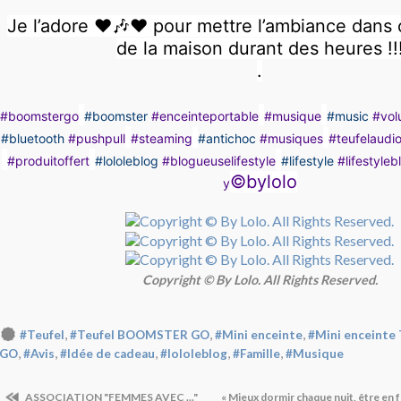
Je l’adore ♥️🎶♥️ pour mettre l’ambiance dans
de la maison durant des heures !!
.
#boomstergo
#boomster
#enceinteportable
#musique
#music
#vol
#bluetooth
#pushpull
#steaming
#antichoc
#musiques
#teufelaudi
#produitoffert
#lololeblog
#blogueuselifestyle
#lifestyle
#lifestyleb
©bylolo
y
Copyright © By Lolo. All Rights Reserved.
,
,
,
#Teufel
#Teufel BOOMSTER GO
#Mini enceinte
#Mini enceint
,
,
,
,
,
GO
#Avis
#Idée de cadeau
#lololeblog
#Famille
#Musique
ASSOCIATION "FEMMES AVEC ..."
« Mieux dormir chaque nuit, être en 