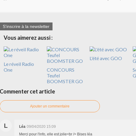
S'inscrire à la newsletter
Vous aimerez aussi :
L'été avec GOO
Le réveil Radio
One
CONCOURS
S
Teufel
G
BOOMSTER GO
Commenter cet article
Ajouter un commentaire
L
Léa
09/04/2020 15:09
Merci pour l'info, elle est jolie<br /> Bises léa