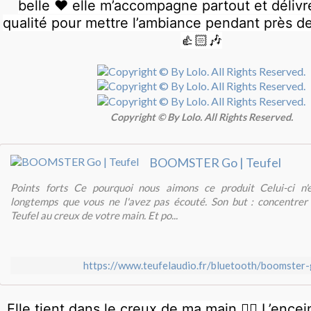
belle ♥️ elle m’accompagne partout et déliv
qualité pour mettre l’ambiance pendant près d
👍🏻🎶
Copyright © By Lolo. All Rights Reserved.
BOOMSTER Go | Teufel
Points forts Ce pourquoi nous aimons ce produit Celui-ci n'e
longtemps que vous ne l'avez pas écouté. Son but : concentrer 
Teufel au creux de votre main. Et po...
https://www.teufelaudio.fr/bluetooth/boomster
Elle tient dans le creux de ma main 🖐🏻 L’ence