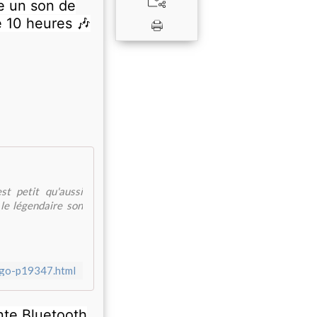
re un son de
e 10 heures 🎶
st petit qu'aussi
le légendaire son
-go-p19347.html
inte Bluetooth