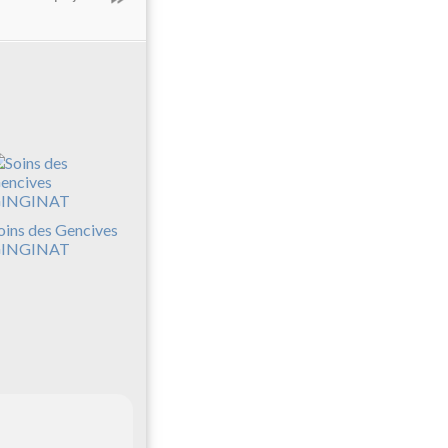
oins des Gencives
INGINAT