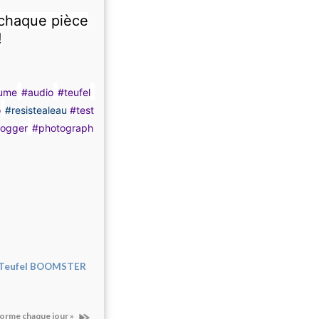
 chaque pièce
!
ume
#audio
#teufel
o
#resistealeau
#test
logger
#photograph
e Teufel BOOMSTER
forme chaque jour »