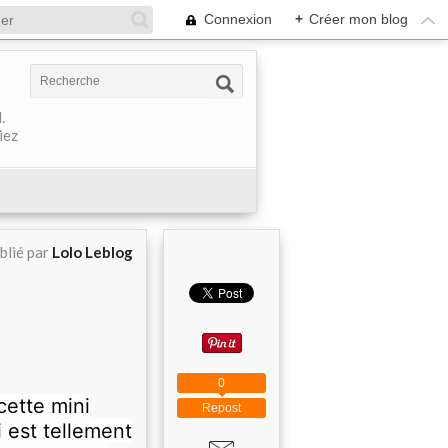
Connexion
+
Créer mon blog
.
iez
blié par
Lolo Leblog
0
cette mini
Repost
 est tellement