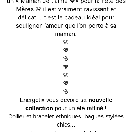
un « Maman Je t’aime 💖» pour la Fête des
Mères 🌸 il est vraiment ravissant et
délicat... c’est le cadeau idéal pour
souligner l’amour que l’on porte à sa
maman.
🌸
💖
🌸
💖
🌸
💖
🌸
Energetix vous dévoile sa
nouvelle
collection
pour un été raffiné !
Collier et bracelet ethniques, bagues stylées
chics...