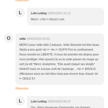
Répondre
L
Lolo Leblog
29/05/2020 10:12
Merci :-)<br /> bizzzz Lolo
O
odile
29/05/2020 09:02
MERCI pour cette idée Cadeaux. Votre Bracelet est très beau.
Stella a bon goût.<br /> <br /> OUF!!!! Fini le confinement.
Nous revoilà en LIBERTE. A nous de prendre les dispos pour
nous protéger. Hier quand j'ai vu la carte passer du rouge au
vert j'ai dit "Merci Joséphine, "Elle avait claqué ses doigts"
Hihihi!!! mais on est pas sorti de l'auberge....<br /> BISOUS
Affectueux sous un ciel bleu mais pas encore trop chaud.<br
/> ODILE 67.
Répondre
L
Lolo Leblog
29/05/2020 09:22
Oui, j'étais heureuse d'apprendre ces bonnes