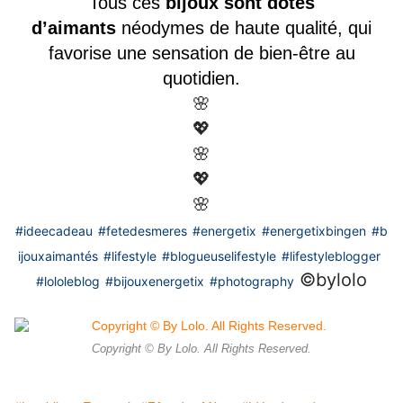
Tous ces
bijoux sont dotés
d’aimants
néodymes de haute qualité, qui
favorise une sensation de bien-être au
quotidien.
🌸
💖
🌸
💖
🌸
#ideecadeau
#fetedesmeres
#energetix
#energetixbingen
#b
ijouxaimantés
#lifestyle
#blogueuselifestyle
#lifestyleblogger
©️bylolo
#lololeblog
#bijouxenergetix
#photography
Copyright © By Lolo. All Rights Reserved.