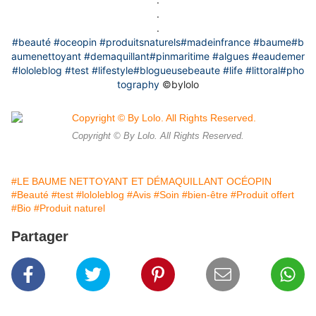
.
.
#beauté
#oceopin
#produitsnaturels
#madeinfrance
#baume
#b
aumenettoyant
#demaquillant
#pinmaritime
#algues
#eaudemer
#lololeblog
#test
#lifestyle
#blogueusebeaute
#life
#littoral
#pho
tography
©️bylolo
Copyright © By Lolo. All Rights Reserved.
#LE BAUME NETTOYANT ET DÉMAQUILLANT OCÉOPIN
#Beauté
#test
#lololeblog
#Avis
#Soin
#bien-être
#Produit offert
#Bio
#Produit naturel
Partager