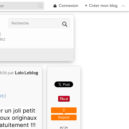
Connexion
+
Créer mon blog
.
iez
blié par
Lolo Leblog
 un joli petit
0
oux originaux
Repost
atuitement !!!