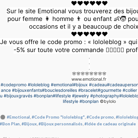
♥️♥️♥️♥️♥️♥️
Sur le site Emotional vous trouverez des bijo
pour femme 👩 homme 👨 ou enfant 👶🧒 pour
occasions et il y a beaucoup de choix 
♥️♥️♥️♥️♥️♥️
Je vous offre le code promo : « lololeblog » qu
-5% sur toute votre commande 👍🏻🤗👍🏻 pro
.
.
.
🌸🌸🌸🌸🌸🌸🌸🌸
www.emotional.fr
#codepromo
#lololeblog
#emotional
#bijoux
#cadeau
#cadeauperson
ance
#bijouxenfants
#bouclesdoreilles
#bracelet
#gourmette
#collier
u
#bijouxgravés
#bonplan
#lifestyle
#jewelry
#photography
#lololebl
lifestyle
#bonplan
©bylolo
,
,
,
#Emotional
#Code Promo "lololeblog"
#Code promo
#lololeblo
,
,
,
#Bon Plan
#Bijoux
#Bijoux personnalisés
#Idée de cadeau originale