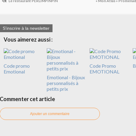
Le restaurant PERLIMPINPIN
« Mon Atlas » Promena
S'inscrire à la newsletter
Vous aimerez aussi :
Code promo
Code Promo
B
Emotional
EMOTIONAL
Emotional - Bijoux
personnalisés à
petits prix
Commenter cet article
Ajouter un commentaire