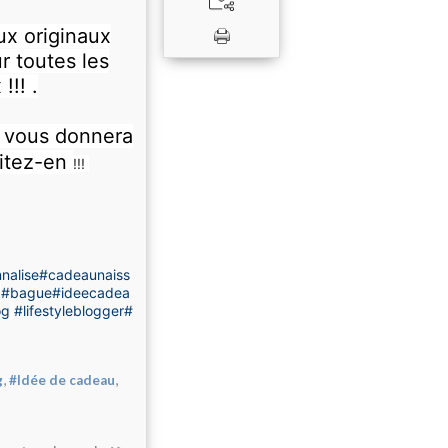
ux originaux
 toutes les
!!! .
i vous donnera
fitez-en
!!!
nalise
#cadeaunaiss
#bague
#ideecadea
og
#lifestyleblogger
#
,
,
g
#Idée de cadeau