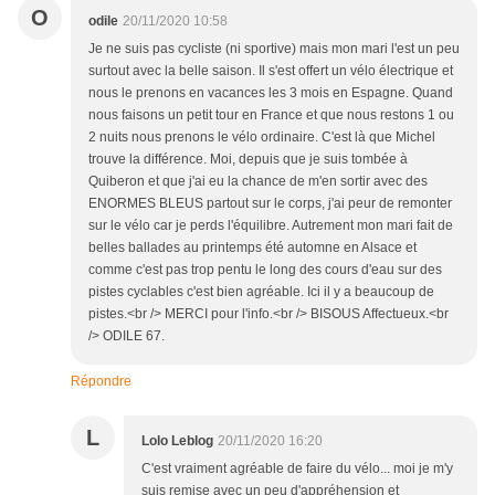
O
odile
20/11/2020 10:58
Je ne suis pas cycliste (ni sportive) mais mon mari l'est un peu
surtout avec la belle saison. Il s'est offert un vélo électrique et
nous le prenons en vacances les 3 mois en Espagne. Quand
nous faisons un petit tour en France et que nous restons 1 ou
2 nuits nous prenons le vélo ordinaire. C'est là que Michel
trouve la différence. Moi, depuis que je suis tombée à
Quiberon et que j'ai eu la chance de m'en sortir avec des
ENORMES BLEUS partout sur le corps, j'ai peur de remonter
sur le vélo car je perds l'équilibre. Autrement mon mari fait de
belles ballades au printemps été automne en Alsace et
comme c'est pas trop pentu le long des cours d'eau sur des
pistes cyclables c'est bien agréable. Ici il y a beaucoup de
pistes.<br /> MERCI pour l'info.<br /> BISOUS Affectueux.<br
/> ODILE 67.
Répondre
L
Lolo Leblog
20/11/2020 16:20
C'est vraiment agréable de faire du vélo... moi je m'y
suis remise avec un peu d'appréhension et