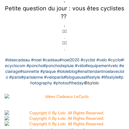
.
Petite question du jour : vous êtes cyclistes
??
.
🚴‍♂️
.
🚴‍♀️
.
#ideecadeau
#noel
#cadeau
#noel2020
#cyclist
#velo
#cyclo
#l
ecyclocom
#poncho
#ponchodepluie
#vélo
#equipementvelo
#e
clairage
#sonnette
#plaque
#lololeblog
#enattendantnoelaveclol
o
#paris
#parisienne
#veloparis
#blogueuselifestyle
#lifestyle
#p
hotography
#photooftheday
©️bylolo