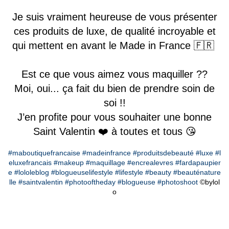
Je suis vraiment heureuse de vous présenter
ces produits de luxe, de qualité incroyable et
qui mettent en avant le Made in France 🇫🇷
Est ce que vous aimez vous maquiller ??
Moi, oui... ça fait du bien de prendre soin de
soi !!
J’en profite pour vous souhaiter une bonne
Saint Valentin ❤️ à toutes et tous 😘
#maboutiquefrancaise
#madeinfrance
#produitsdebeauté
#luxe
#l
eluxefrancais
#makeup
#maquillage
#encrealevres
#fardapaupier
e
#lololeblog
#blogueuselifestyle
#lifestyle
#beauty
#beauténature
lle
#saintvalentin
#photooftheday
#blogueuse
#photoshoot
©️bylol
o