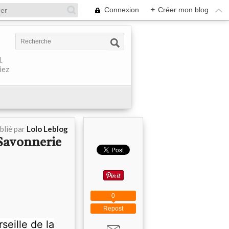
Connexion
+
Créer mon blog
.
iez
blié par
Lolo Leblog
Savonnerie
0
Repost
eille de la