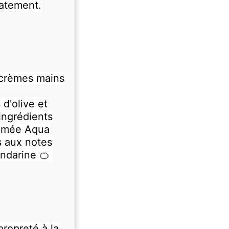
catement.
 crèmes mains
 d'olive et
ingrédients
fumée Aqua
 aux notes
andarine 🍊
propreté à la