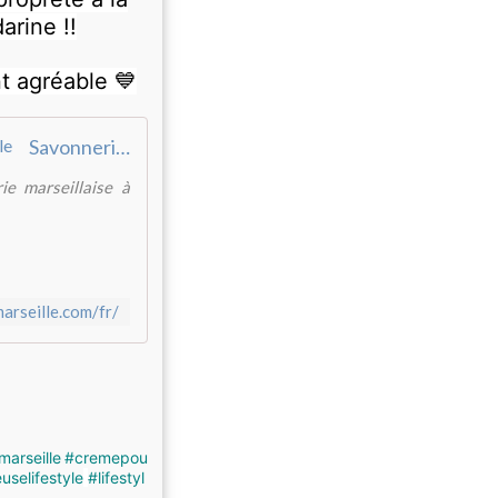
rine !!
t agréable 💙
​Savonnerie Fer à Cheval: Boutique véritable Savon de Marseille​
e marseillaise à
arseille.com/fr/
arseille
#cremepou
uselifestyle
#lifestyl