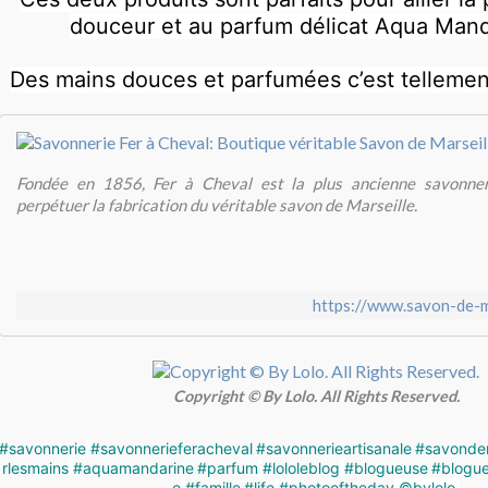
douceur et au parfum délicat Aqua Manda
Des mains douces et parfumées c’est tellemen
Fondée en 1856, Fer à Cheval est la plus ancienne savonneri
perpétuer la fabrication du véritable savon de Marseille.
https://www.savon-de-m
Copyright © By Lolo. All Rights Reserved.
#savonnerie
#savonnerieferacheval
#savonnerieartisanale
#savondem
rlesmains
#aquamandarine
#parfum
#lololeblog
#blogueuse
#blogue
e
#famille
#life
#photooftheday
©️bylolo