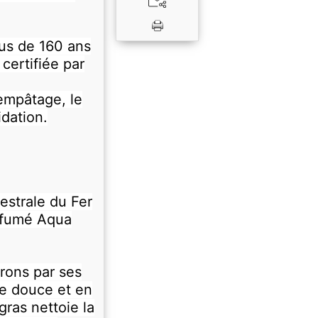
us de 160 ans
 certifiée par
empâtage, le
idation.
cestrale du Fer
rfumé Aqua
rons par ses
de douce et en
ras nettoie la