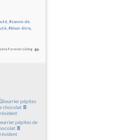
,
uté
#savon de
,
,
uté
#bien-être
 vera Forever Living
eurrier pépites de
hocolat 🍫
résident