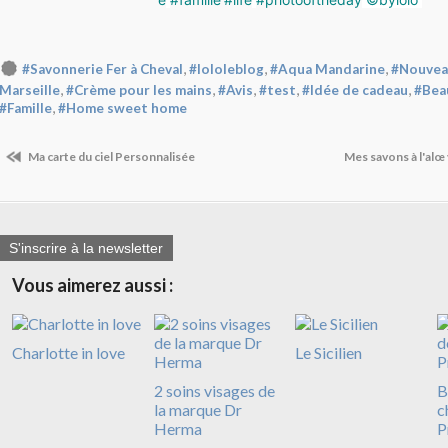
,
,
,
#Savonnerie Fer à Cheval
#lololeblog
#Aqua Mandarine
#Nouvea
,
,
,
,
,
Marseille
#Crème pour les mains
#Avis
#test
#Idée de cadeau
#Bea
,
#Famille
#Home sweet home
Ma carte du ciel Personnalisée
Mes savons à l'alœ
S'inscrire à la newsletter
Vous aimerez aussi :
Charlotte in love
Le Sicilien
2 soins visages de
B
la marque Dr
c
Herma
P