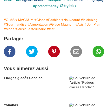
©️bylolo
#photooftheday
#GIMS x MAGNUM
#Glace
#Fashion
#Nouveauté
#lololeblog
#Gourmandise
#Alimentation
#Glace Magnum
#Avis
#Bon Plan
#Mode
#Musique
#culinaire
#test
Partager
Vous aimerez aussi
Fudges glacés Cacolac
Yonanas