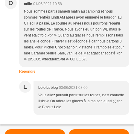
O
odile
01/06/2021 10:58
Nous sommes partis samedi matin au camping et nous
sommes rentrés lundi AM après avoir emmené le fourgon au
CT et il a passé. Le sourire au lèvres nous pourrons repartir
sur les routes de France. Nous avons eu un bon WE mais le
vent était froid.<br /> Quand au glaces nous remplissons tous
les ans le congel ( l'hiver il est décongelé car nous partons 3
mois). Pour Michel Chocolat noir, Pistache, Framboise et pour
moi Caramel beurre Salé, vanille de Madagascar et café.<br
/> BISOUS Affectueux.<br /> ODILE 67.
Répondre
L
Lolo Leblog
03/06/2021 08:00
Vous allez pouvoir partir sur les routes, c'est chouette
!!<br /> On adore les glaces à la maison aussi ;-)<br
/> Bisous Lolo