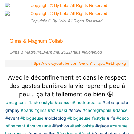
Copyright © By Lolo. All Rights Reserved.
Gims & Magnum Collab
Gims & MagnumEvent mai 2021Paris #lololeblog
https://www.youtube.com/watch?v=qpUAeLFqoRg
Avec le déconfinement et dans le respect
des gestes barrières la vie reprend peu à
peu… ça fait tellement de bien 🤩
#magnum
#fashionstyle
#capsule
#modeurbaine
#urbanphoto
graphy
#paris
#gims
#azizbaki
#show
#choregraphie
#danse
#event
#blogueuse
#lololeblog
#blogueuselifestyle
#life
#deco
nfinement
#nouveauné
#fashion
#fashionista
#glace
#caramel
beurresale
#gourmandise
#foodporn
#food
#foodphotography