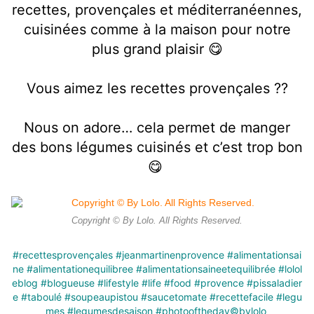
recettes, provençales et méditerranéennes,
cuisinées comme à la maison pour notre
plus grand plaisir 😋
Vous aimez les recettes provençales ??
Nous on adore… cela permet de manger
des bons légumes cuisinés et c’est trop bon
😋
Copyright © By Lolo. All Rights Reserved.
#recettesprovençales
#jeanmartinenprovence
#alimentationsai
ne
#alimentationequilibree
#alimentationsaineetequilibrée
#lolol
eblog
#blogueuse
#lifestyle
#life
#food
#provence
#pissaladier
e
#taboulé
#soupeaupistou
#saucetomate
#recettefacile
#legu
mes
#legumesdesaison
#photooftheday
©️bylolo