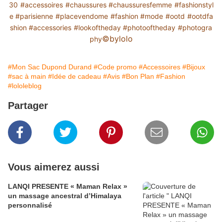
30
#accessoires
#chaussures
#chaussuresfemme
#fashionstyl
e
#parisienne
#placevendome
#fashion
#mode
#ootd
#ootdfa
shion
#accessories
#lookoftheday
#photooftheday
#photogra
©️bylolo
phy
#Mon Sac Dupond Durand
#Code promo
#Accessoires
#Bijoux
#sac à main
#Idée de cadeau
#Avis
#Bon Plan
#Fashion
#lololeblog
Partager
Vous aimerez aussi
LANQI PRESENTE « Maman Relax »
un massage ancestral d’Himalaya
personnalisé