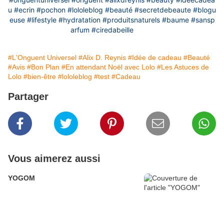
u
#ecrin
#pochon
#lololeblog
#beauté
#secretdebeaute
#blogu
euse
#lifestyle
#hydratation
#produitsnaturels
#baume
#sansp
arfum
#ciredabeille
#L'Onguent Universel
#Alix D. Reynis
#Idée de cadeau
#Beauté
#Avis
#Bon Plan
#En attendant Noël avec Lolo
#Les Astuces de
Lolo
#bien-être
#lololeblog
#test
#Cadeau
Partager
Vous aimerez aussi
YOGOM