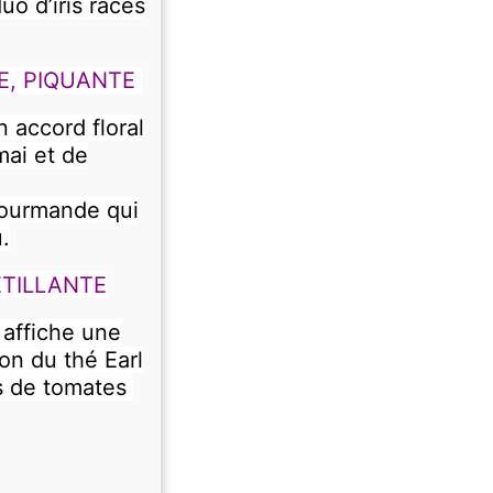
o d’iris racés
E, PIQUANTE
n accord floral
mai et de
 gourmande qui
.
ÉTILLANTE
 affiche une
ion du thé Earl
es de tomates