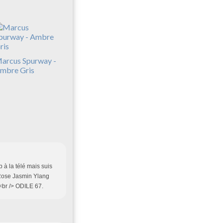
arcus Spurway -
mbre Gris
à la télé mais suis
, Rose Jasmin Ylang
.<br /> ODILE 67.