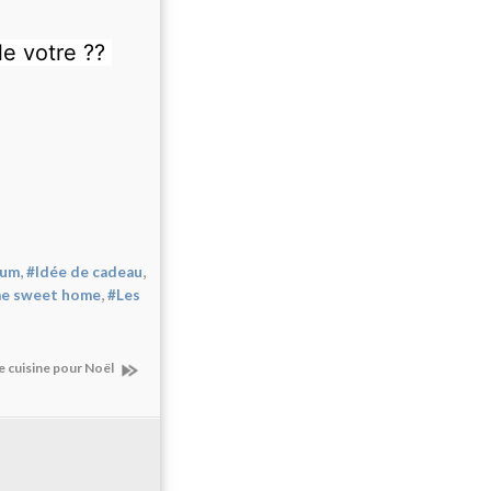
e votre ??
,
,
fum
#Idée de cadeau
,
e sweet home
#Les
de cuisine pour Noël