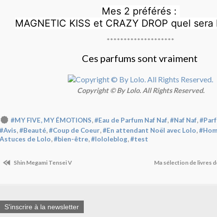
Mes 2 préférés :
MAGNETIC KISS et CRAZY DROP quel sera l
********************
Ces parfums sont vraiment
Copyright © By Lolo. All Rights Reserved.
,
,
,
#MY FIVE, MY ÉMOTIONS
#Eau de Parfum Naf Naf
#Naf Naf
#Par
,
,
,
,
#Avis
#Beauté
#Coup de Coeur
#En attendant Noël avec Lolo
#Hom
,
,
,
Astuces de Lolo
#bien-être
#lololeblog
#test
Shin Megami Tensei V
Ma sélection de livres 
S'inscrire à la newsletter