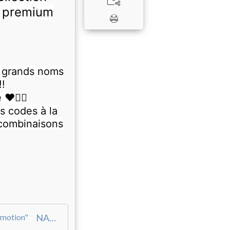
e premium
e grands noms
!!
❤️👍🏻
s codes à la
 combinaisons
NAF NAF BEAUTY I Découvrez nos parfums "My Five, My Emotion"