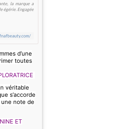
ante, la marque a
le égérie. Engagée
afnafbeauty.com/
femmes d’une
rimer toutes
XPLORATRICE
 véritable
gue s’accorde
ir une note de
NINE ET