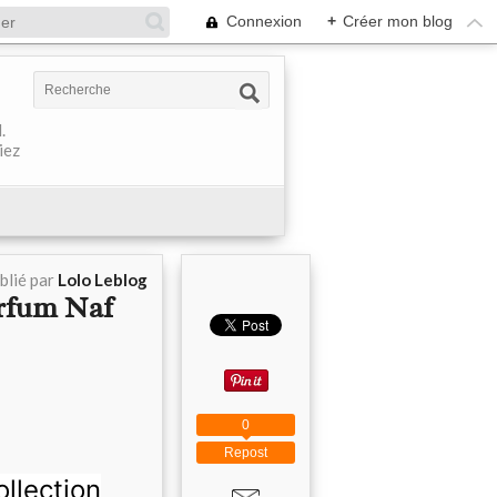
Connexion
+
Créer mon blog
.
iez
blié par
Lolo Leblog
rfum Naf
0
Repost
llection