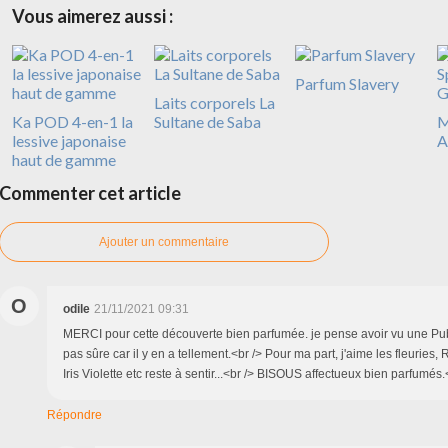
Vous aimerez aussi :
Parfum Slavery
Laits corporels La
Ka POD 4-en-1 la
Sultane de Saba
M
lessive japonaise
A
haut de gamme
Commenter cet article
Ajouter un commentaire
O
odile
21/11/2021 09:31
MERCI pour cette découverte bien parfumée. je pense avoir vu une Pub 
pas sûre car il y en a tellement.<br /> Pour ma part, j'aime les fleuries
Iris Violette etc reste à sentir...<br /> BISOUS affectueux bien parfumés
Répondre