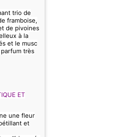
ant trio de
de framboise,
et de pivoines
lleux à la
rés et le musc
 parfum très
TIQUE ET
ne une fleur
étillant et