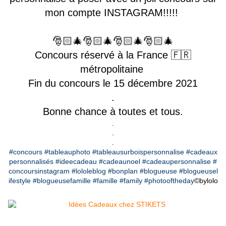
mon compte INSTAGRAM!!!!!
🎅🏻🎄🎅🏻🎄🎅🏻🎄🎅🏻🎄
Concours réservé à la France 🇫🇷
métropolitaine
Fin du concours le 15 décembre 2021
.
Bonne chance à toutes et tous.
.
.
.
#concours
#tableauphoto
#tableausurboispersonnalise
#cadeaux
personnalisés
#ideecadeau
#cadeaunoel
#cadeaupersonnalise
#
concoursinstagram
#lololeblog
#bonplan
#blogueuse
#blogueusel
ifestyle
#blogueusefamille
#famille
#family
#photooftheday
©️bylolo