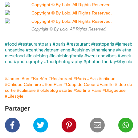
Copyright © By Lolo. All Rights Reserved.
#food
#restaurantparis
#paris
#restaurant
#restoparis
#jamesb
uncantine
#cantinevietnamienne
#cuisinevietnamienne
#vietna
mesefood
#lololeblog
#lololeblogfamily
#weekendvibes
#week
end
#photography
#foodphotography
#photooftheday
©️bylolo
#James Bun
#Bò Bún
#Restaurant
#Paris
#Avis
#critique
#Critique Culinaire
#Bon Plan
#Coup de Coeur
#Famille
#Idée de
sortie
#culinaire
#lololeblog
#sortie
#Sortir à Paris
#Blogueuse
#Lifestyle
Partager