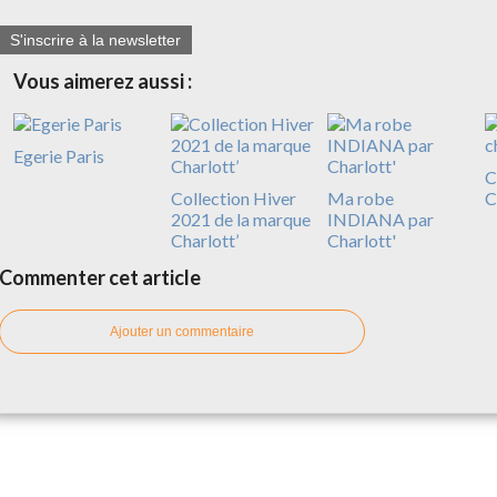
S'inscrire à la newsletter
Vous aimerez aussi :
Egerie Paris
C
Collection Hiver
Ma robe
C
2021 de la marque
INDIANA par
Charlott’
Charlott'
Commenter cet article
Ajouter un commentaire