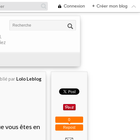
Connexion
+
Créer mon blog
.
iez
blié par
Lolo Leblog
0
ue vous êtes en
Repost