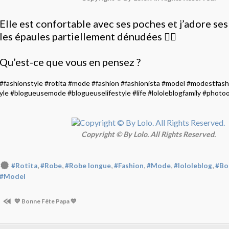
Elle est confortable avec ses poches et j’adore se
les épaules partiellement dénudées 👍🏻
Qu’est-ce que vous en pensez ?
#fashionstyle
#rotita
#mode
#fashion
#fashionista
#model
#modestfash
yle
#blogueusemode
#blogueuselifestyle
#life
#lololeblogfamily
#photoo
Copyright © By Lolo. All Rights Reserved.
,
,
,
,
,
,
#Rotita
#Robe
#Robe longue
#Fashion
#Mode
#lololeblog
#Bo
#Model
💙 Bonne Fête Papa 💙