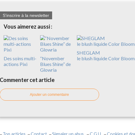
S'inscrire à la newsletter
Vous aimerez aussi :
SHEGLAM
Des soins multi-
“November
le blush liquide Color Bloom
actions Pixi
Blues Shine” de
Glowria
Commenter cet article
Ajouter un commentaire
Top articles
Contact
Signaler un abus
C.G.U.
Cookies et do