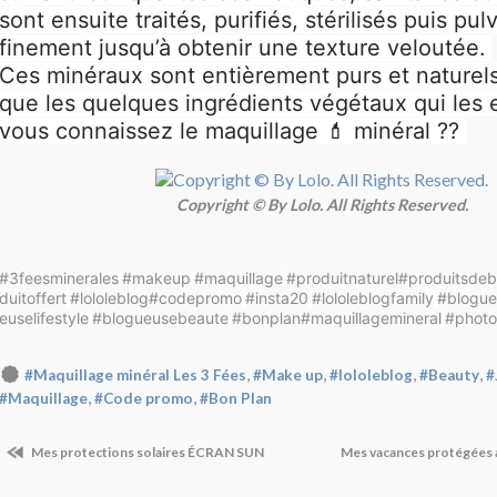
sont ensuite traités, purifiés, stérilisés puis pul
finement jusqu’à obtenir une texture veloutée.
Ces minéraux sont entièrement purs et nature
que les quelques ingrédients végétaux qui les
vous connaissez le maquillage 💄 minéral ??
Copyright © By Lolo. All Rights Reserved.
#3feesminerales
#makeup
#maquillage
#produitnaturel
#produitsdeb
duitoffert
#lololeblog
#codepromo
#insta20
#lololeblogfamily
#blogue
euselifestyle
#blogueusebeaute
#bonplan
#maquillagemineral
#photo
,
,
,
,
#Maquillage minéral Les 3 Fées
#Make up
#lololeblog
#Beauty
#
,
,
#Maquillage
#Code promo
#Bon Plan
Mes protections solaires ÉCRAN SUN
Mes vacances protégées 