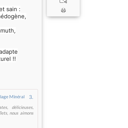
t sain :
omédogène,
smuth,
’adapte
urel !!
3 Fées Maquillage Minéral Naturel Pur Vegan - 3 Fées Maquillage Minéral
es, délicieuses,
flets, nous aimons