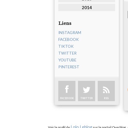
2014
Liens
INSTAGRAM
FACEBOOK
TIKTOK
TWITTER
YOUTUBE
PINTEREST
FACEBOOK
TWITTER
RSS
Lolo Leblog
Voir le profil de
sur le portail Overblog