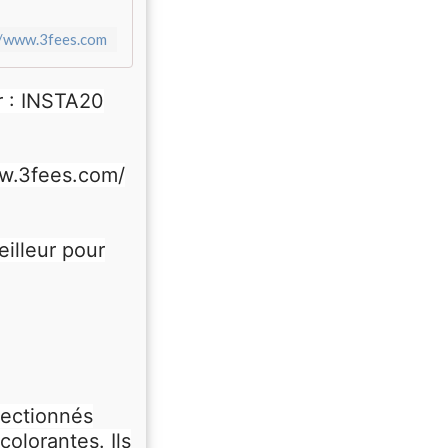
//www.3fees.com
r : INSTA20
ww.3fees.com/
illeur pour
lectionnés
colorantes. Ils