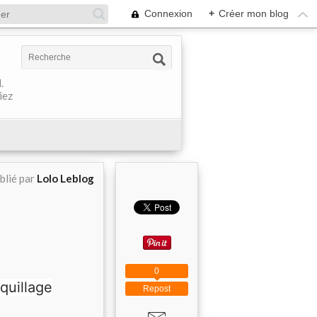
Connexion
+
Créer mon blog
.
iez
blié par
Lolo Leblog
0
quillage
Repost