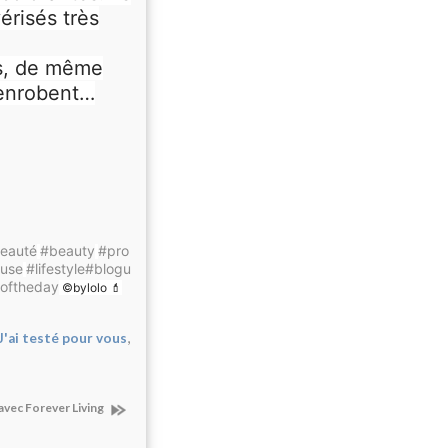
vérisés très
ls, de même
 enrobent…
eauté
#beauty
#pro
use
#lifestyle
#blogu
oftheday
©️bylolo 💄
,
J'ai testé pour vous
avec Forever Living