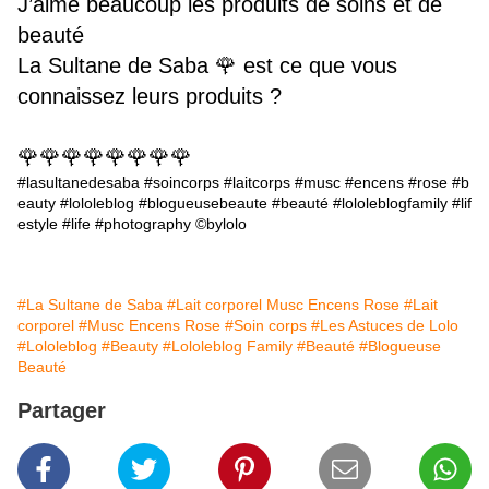
J’aime beaucoup les produits de soins et de
beauté
La Sultane de Saba 🌹 est ce que vous
connaissez leurs produits ?
🌹🌹🌹🌹🌹🌹🌹🌹
#lasultanedesaba
#soincorps
#laitcorps
#musc
#encens
#rose
#b
eauty
#lololeblog
#blogueusebeaute
#beauté
#lololeblogfamily
#lif
estyle
#life
#photography
©️bylolo
#La Sultane de Saba
#Lait corporel Musc Encens Rose
#Lait
corporel
#Musc Encens Rose
#Soin corps
#Les Astuces de Lolo
#Lololeblog
#Beauty
#Lololeblog Family
#Beauté
#Blogueuse
Beauté
Partager