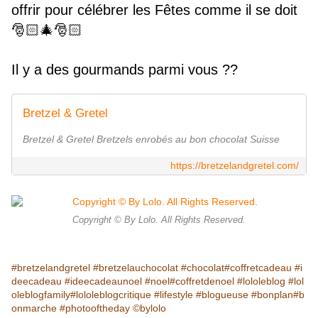
offrir pour célébrer les Fêtes comme il se doit
🎅🏻🎄🎅🏻
Il y a des gourmands parmi vous ??
Bretzel & Gretel
Bretzel & Gretel Bretzels enrobés au bon chocolat Suisse
https://bretzelandgretel.com/
Copyright © By Lolo. All Rights Reserved.
#bretzelandgretel
#bretzelauchocolat
#chocolat
#coffretcadeau
#i
deecadeau
#ideecadeaunoel
#noel
#coffretdenoel
#lololeblog
#lol
oleblogfamily
#lololeblogcritique
#lifestyle
#blogueuse
#bonplan
#b
onmarche
#photooftheday
©️bylolo