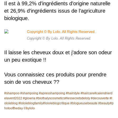
Il est à 99,2% d’ingrédients d’origine naturelle
et 26,9% d’ingrédients issus de l’agriculture
biologique.
Copyright © By Lolo. All Rights Reserved.
Il laisse les cheveux doux et j’adore son odeur
un peu exotique !!
Vous connaissiez ces produits pour prendre
soin de vos cheveux ??
#shampoo
#shampoing
#apresshampoing
#hairstyle
#haircare
#calendrierd
elavent2022
#glowria
#biothalyscosmetics
#lessecretsdeloly
#decouverte
#l
ololeblog
#lololeblogfamily
#lololeblogcritique
#blogueusebeaute
#beauty
#p
hotooftheday
©️bylolo