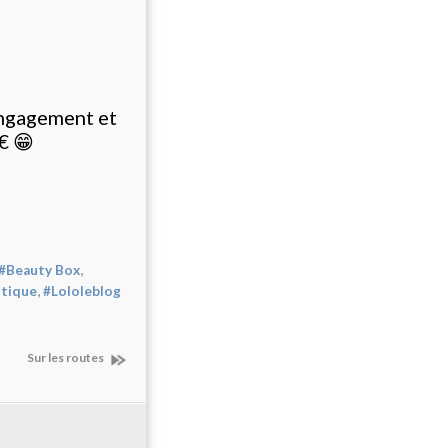
engagement et
€ 😁
,
#Beauty Box
,
itique
#Lololeblog
Sur les routes