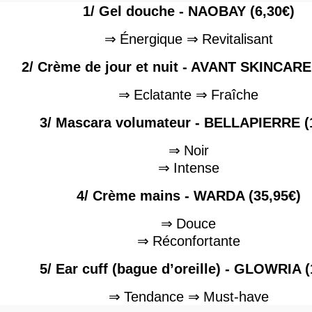
1/ Gel douche - NAOBAY (6,30€)
⇒
Énergique
⇒
Revitalisant
2/ Crème de jour et nuit - AVANT SKINCARE
⇒
Eclatante
⇒
Fraîche
3/ Mascara volumateur - BELLAPIERRE (
⇒
Noir
⇒
Intense
4/ Crème mains - WARDA (35,95€)
⇒
Douce
⇒
Réconfortante
5/ Ear cuff (bague d’oreille) - GLOWRIA (
⇒
Tendance
⇒
Must-have