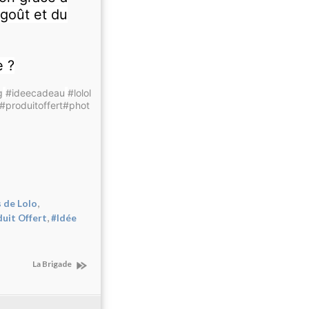
 goût et du
e ?
g
#ideecadeau
#lolol
#produitoffert
#phot
,
 de Lolo
,
uit Offert
#Idée
La Brigade