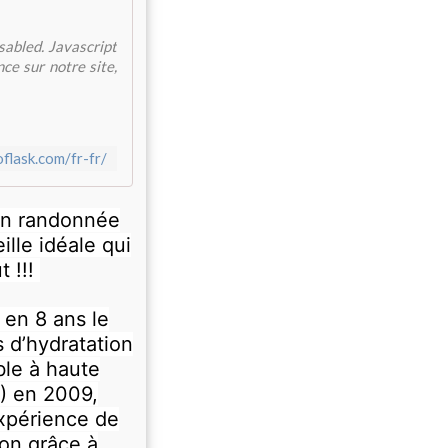
sabled. Javascript
ce sur notre site,
flask.com/fr-fr/
 en randonnée
ille idéale qui
t !!!
 en 8 ans le
 d’hydratation
ble à haute
) en 2009,
expérience de
on grâce à