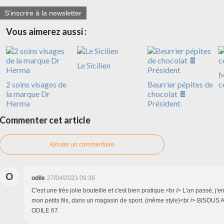
S'inscrire à la newsletter
Vous aimerez aussi :
Le Sicilien
M
2 soins visages de
Beurrier pépites de
c
la marque Dr
chocolat 🍫
Herma
Président
Commenter cet article
Ajouter un commentaire
O
odile
27/04/2023 09:36
C'est une très jolie bouteille et c'est bien pratique.<br /> L'an passé, j'
mon petits fils, dans un magasin de sport. (même style)<br /> BISOUS A
ODILE 67.