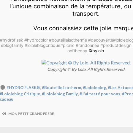
l’unique combinaison de la température, du
transport.
Vous connaissiez cette jolie marqu
#hydroflask
#hydrocolor
#bouteilleisotherme
#decouverte
#lololeblo
eblogfamily
#lololeblogcritique
#picnic
#randonnée
#productdesign
ooftheday
©️bylolo
Copyright © By Lolo. All Rights Reserved.
,
,
,
#HYDRO FLASK®
#Bouteille isotherm
#Lololeblog
#Les Astuces
,
,
,
#Lololeblog Critique
#Lololeblog Family
#J'ai testé pour vous
#Prod
cadeau
MON PETIT GRAND FRERE