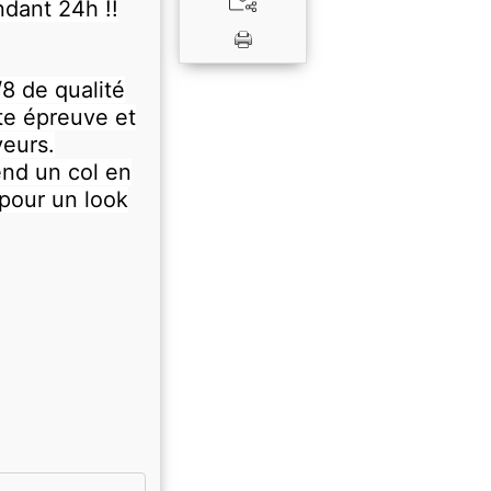
dant 24h !!
/8 de qualité
ute épreuve et
veurs.
nd un col en
 pour un look