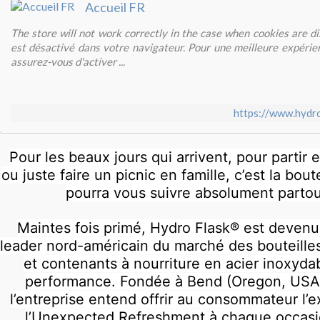
Accueil FR
The store will not work correctly in the case when cookies are di
est désactivé dans votre navigateur. Pour une meilleure expérien
assurez-vous d'activer ...
https://www.hydro
Pour les beaux jours qui arrivent, pour partir
ou juste faire un picnic en famille, c’est la boute
pourra vous suivre absolument partou
Maintes fois primé, Hydro Flask® est devenu
leader nord-américain du marché des bouteilles
et contenants à nourriture en acier inoxyda
performance. Fondée à Bend (Oregon, USA
l’entreprise entend offrir au consommateur l’
l’Unexpected Refreshment à chaque occasi