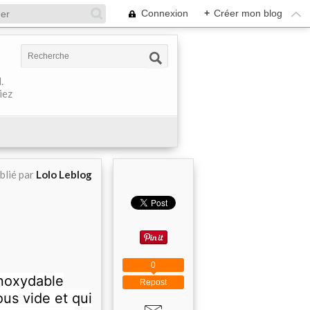
Connexion
+
Créer mon blog
.
iez
blié par
Lolo Leblog
0
inoxydable
Repost
ous vide et qui