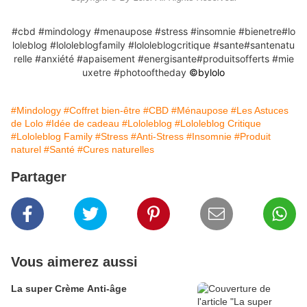
#cbd
#mindology
#menaupose
#stress
#insomnie
#bienetre
#lo
loleblog
#lololeblogfamily
#lololeblogcritique
#sante
#santenatu
relle
#anxiété
#apaisement
#energisante
#produitsofferts
#mie
uxetre
#photooftheday
©️bylolo
#Mindology
#Coffret bien-être
#CBD
#Ménaupose
#Les Astuces
de Lolo
#Idée de cadeau
#Lololeblog
#Lololeblog Critique
#Lololeblog Family
#Stress
#Anti-Stress
#Insomnie
#Produit
naturel
#Santé
#Cures naturelles
Partager
Vous aimerez aussi
La super Crème Anti-âge