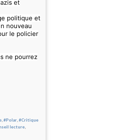
azis et
e politique et
 un nouveau
r le policier
us ne pourrez
,
,
e
#Polar
#Critique
,
seil lecture