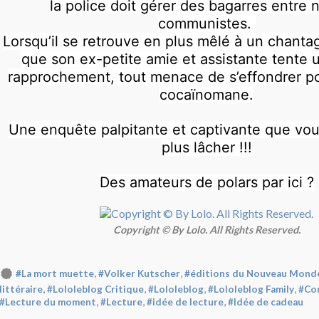
la police doit gérer des bagarres entre n
communistes.
Lorsqu’il se retrouve en plus mêlé à un chantag
que son ex-petite amie et assistante tente
rapprochement, tout menace de s’effondrer pou
cocaïnomane.
Une enquête palpitante et captivante que vo
plus lâcher !!!
Des amateurs de polars par ici ?
Copyright © By Lolo. All Rights Reserved.
,
,
#La mort muette
#Volker Kutscher
#éditions du Nouveau Mond
,
,
,
,
littéraire
#Lololeblog Critique
#Lololeblog
#Lololeblog Family
#Con
,
,
,
#Lecture du moment
#Lecture
#idée de lecture
#Idée de cadeau