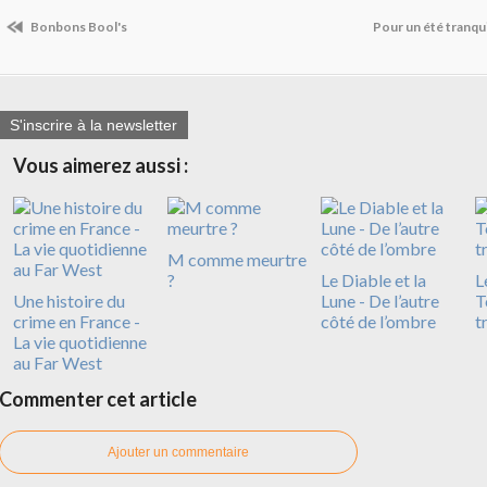
Bonbons Bool's
Pour un été tranq
S'inscrire à la newsletter
Vous aimerez aussi :
M comme meurtre
?
Le Diable et la
L
Une histoire du
Lune - De l’autre
T
crime en France -
côté de l’ombre
t
La vie quotidienne
au Far West
Commenter cet article
Ajouter un commentaire