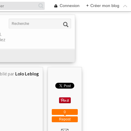
Connexion
+
Créer mon blog
.
iez
blié par
Lolo Leblog
0
Repost