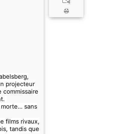
abelsberg,
un projecteur
Le commissaire
nt.
e morte… sans
 films rivaux,
ois, tandis que