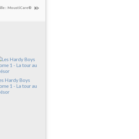
uille : MoustiCare®
es Hardy Boys
ome 1 - La tour au
résor