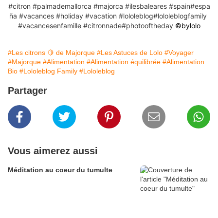
#citron
#palmademallorca
#majorca
#ilesbaleares
#spain
#espa
ña
#vacances
#holiday
#vacation
#lololeblog
#lololeblogfamily
#vacancesenfamille
#citronnade
#photooftheday
©️bylolo
#Les citrons 🍋 de Majorque
#Les Astuces de Lolo
#Voyager
#Majorque
#Alimentation
#Alimentation équilibrée
#Alimentation
Bio
#Lololeblog Family
#Lololeblog
Partager
Vous aimerez aussi
Méditation au coeur du tumulte