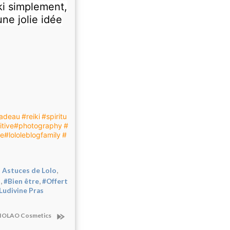
iki simplement,
une jolie idée
adeau
#reiki
#spiritu
itive
#photography
#
ue
#lololeblogfamily
#
,
 Astuces de Lolo
,
,
i
#Bien être
#Offert
Ludivine Pras
IOLAO Cosmetics