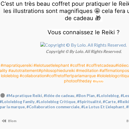
C’est un très beau coffret pour pratiquer le Re
les illustrations sont magnifiques 🤩 cela fera 
de cadeau 🎁
Vous connaissez le Reiki ?
Copyright © By Lolo. All Rights Reserved.
#mapratiquereiki
#lelotusetlelephant
#coffret
#coffretcadeau
#idéec
ality
#autotraitement
#philosophiedureiki
#meditation
#affirmationpos
lololeblog
#collaboration
#coffretoffertparlamarque
#lololeblogcritiq
photooftheday
©️bylolo
,
,
,
,
#Ma pratique Reiki
#Idée de cadeau
#Bon Plan
#Lololeblog
#Les
,
,
,
,
#Lololeblog Family
#Lololeblog Critique
#Spiritualité
#Carte
#Reik
,
,
,
par la marque
#Collaboration commerciale
#Le Lotus Et L’elephant
#
Blom
B