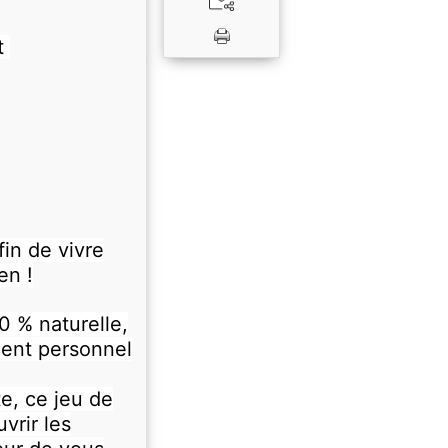
t
in de vivre
en !
0 % naturelle,
ment personnel
e, ce jeu de
vrir les