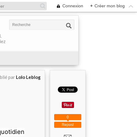
Connexion
+
Créer mon blog
.
iez
blié par
Lolo Leblog
0
Repost
quotidien