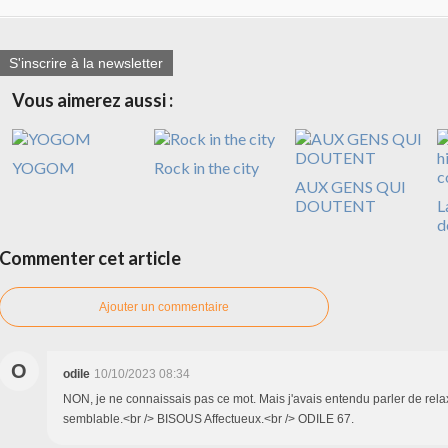
S'inscrire à la newsletter
Vous aimerez aussi :
YOGOM
Rock in the city
AUX GENS QUI
DOUTENT
L
d
Commenter cet article
Ajouter un commentaire
O
odile
10/10/2023 08:34
NON, je ne connaissais pas ce mot. Mais j'avais entendu parler de rel
semblable.<br /> BISOUS Affectueux.<br /> ODILE 67.