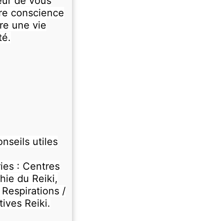
œur de vous
re conscience
re une vie
té.
nseils utiles
ries : Centres
hie du Reiki,
Respirations /
ives Reiki.