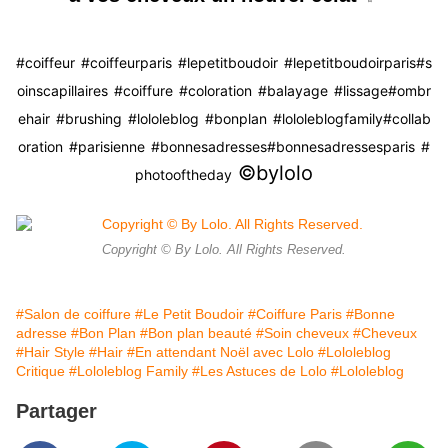
#coiffeur
#coiffeurparis
#lepetitboudoir
#lepetitboudoirparis
#s
oinscapillaires
#coiffure
#coloration
#balayage
#lissage
#ombr
ehair
#brushing
#lololeblog
#bonplan
#lololeblogfamily
#collab
oration
#parisienne
#bonnesadresses
#bonnesadressesparis
#
©️bylolo
photooftheday
Copyright © By Lolo. All Rights Reserved.
#Salon de coiffure
#Le Petit Boudoir
#Coiffure Paris
#Bonne
adresse
#Bon Plan
#Bon plan beauté
#Soin cheveux
#Cheveux
#Hair Style
#Hair
#En attendant Noël avec Lolo
#Lololeblog
Critique
#Lololeblog Family
#Les Astuces de Lolo
#Lololeblog
Partager