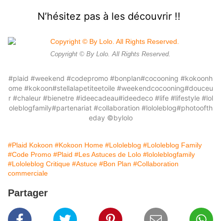
N’hésitez pas à les découvrir !!
Copyright © By Lolo. All Rights Reserved.
#plaid
#weekend
#codepromo
#bonplan
#cocooning
#kokoonh
ome
#kokoon
#stellalapetiteetoile
#weekendcocooning
#douceu
r
#chaleur
#bienetre
#ideecadeau
#ideedeco
#life
#lifestyle
#lol
oleblogfamily
#partenariat
#collaboration
#lololeblog
#photoofth
eday
©️bylolo
#Plaid Kokoon
#Kokoon Home
#Lololeblog
#Lololeblog Family
#Code Promo
#Plaid
#Les Astuces de Lolo
#lololeblogfamily
#Lololeblog Critique
#Astuce
#Bon Plan
#Collaboration
commerciale
Partager