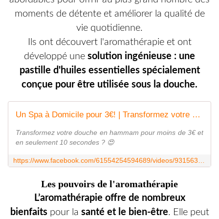
moments de détente et améliorer la qualité de
vie quotidienne.
Ils ont découvert l'aromathérapie et ont
développé une
solution ingénieuse : une
pastille d'huiles essentielles spécialement
conçue pour être utilisée sous la douche.
Un Spa à Domicile pour 3€! | Transformez votre douche en hammam pour moins de 3€ et en seulement 10 secondes ? 😍 | By VapureFacebook
Transformez votre douche en hammam pour moins de 3€ et
en seulement 10 secondes ? 😍
https://www.facebook.com/61554254594689/videos/931563238350490/
Les pouvoirs de l'aromathérapie
L’aromathérapie offre de nombreux
bienfaits
pour la
santé et le bien-être
. Elle peut