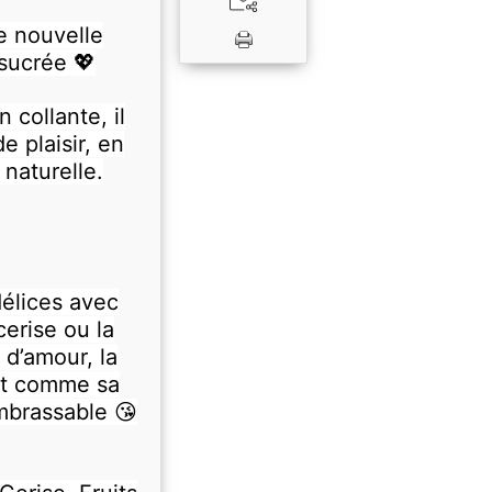
ne nouvelle
sucrée 💖
 collante, il
 plaisir, en
 naturelle.
élices avec
erise ou la
d’amour, la
et comme sa
embrassable 😘