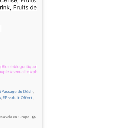
Cerise, Fruits
ink, Fruits de
?
g
#lololeblogcritique
ouple
#sexualite
#ph
,
#Passage du Désir
,
,
n
#Produit Offert
s à vélo en Europe