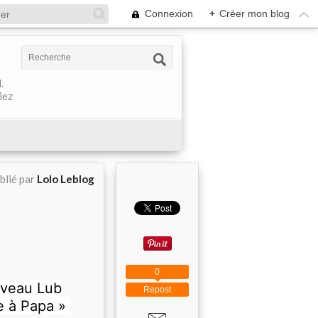
Connexion
+
Créer mon blog
.
iez
blié par
Lolo Leblog
0
uveau Lub
Repost
e à Papa »