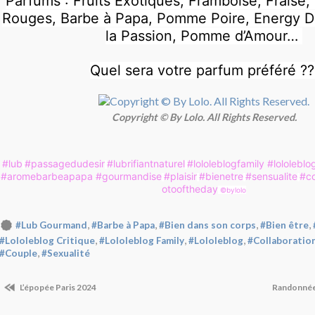
Parfums : Fruits Exotiques, Framboise, Fraise, 
Rouges, Barbe à Papa, Pomme Poire, Energy Dr
la Passion, Pomme d’Amour…
Quel sera votre parfum préféré ?
Copyright © By Lolo. All Rights Reserved.
#lub
#passagedudesir
#lubrifiantnaturel
#lololeblogfamily
#lololeblo
#aromebarbeapapa
#gourmandise
#plaisir
#bienetre
#sensualite
#c
otooftheday
©️bylolo
,
,
,
,
#Lub Gourmand
#Barbe à Papa
#Bien dans son corps
#Bien être
,
,
,
#Lololeblog Critique
#Lololeblog Family
#Lololeblog
#Collaboratio
,
#Couple
#Sexualité
L’épopée Paris 2024
Randonnée