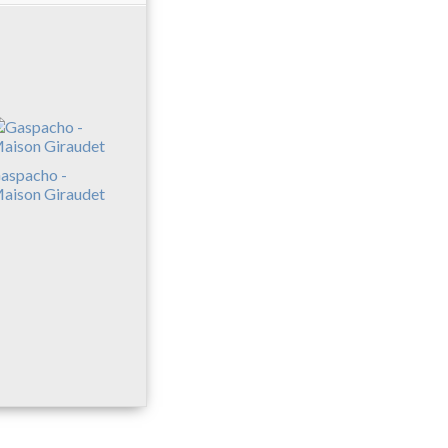
aspacho -
aison Giraudet