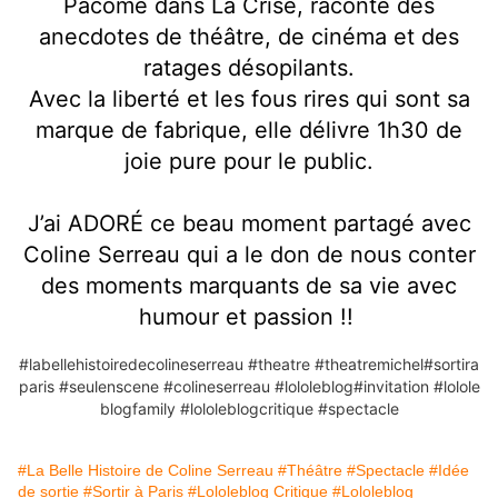
Pacôme dans La Crise, raconte des
anecdotes de théâtre, de cinéma et des
ratages désopilants.
Avec la liberté et les fous rires qui sont sa
marque de fabrique, elle délivre 1h30 de
joie pure pour le public.
J’ai ADORÉ ce beau moment partagé avec
Coline Serreau qui a le don de nous conter
des moments marquants de sa vie avec
humour et passion !!
#labellehistoiredecolineserreau
#theatre
#theatremichel
#sortira
paris
#seulenscene
#colineserreau
#lololeblog
#invitation
#lolole
blogfamily
#lololeblogcritique
#spectacle
#La Belle Histoire de Coline Serreau
#Théâtre
#Spectacle
#Idée
de sortie
#Sortir à Paris
#Lololeblog Critique
#Lololeblog