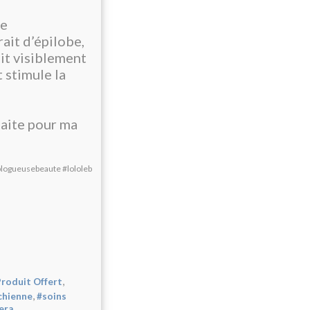
ie
ait d’épilobe,
uit visiblement
 stimule la
faite pour ma
blogueusebeaute
#lololeb
,
roduit Offert
,
chienne
#soins
,
era