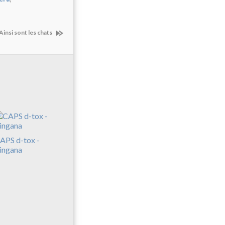
Ainsi sont les chats
APS d-tox -
ingana