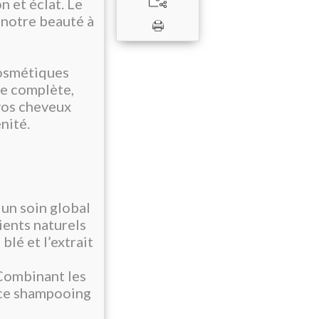
n et éclat. Le
t notre beauté à
osmétiques
le complète,
 vos cheveux
nité.
un soin global
ients naturels
blé et l’extrait
Combinant les
, ce shampooing