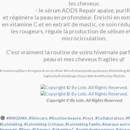
les cheveux.
- le sérum ADDS Repair apaise, purif
et régénère la peau en profondeur. Enrichi en extr
en vitamine C et en extrait de mastic, ce soin réd
les rougeurs, régule la production de sébum et
microcirculation.
C’est vraiment la routine de soins hivernale par
peau et mes cheveux fragiles 🌿
#routinecapillaire
#ringana
#serum
#hair
#freshshampoo
#capsbeauty
#lololeblog
#
logfamily
#lololeblogcritique
#photooftheday
©️bylolo
Copyright © By Lolo. All Rights Reserved.
,
,
,
,
,
#RINGANA
#Skincare
#Routine beauté
#test
#Collaboration
#P
,
,
,
#Lololeblog
#Lololeblog Critique
#Lololeblog Family
#marque autri
,
,
,
,
,
hivernale
#Peau
#Cheveux
#vitamine C
#acide hyaluronique
#aloe v