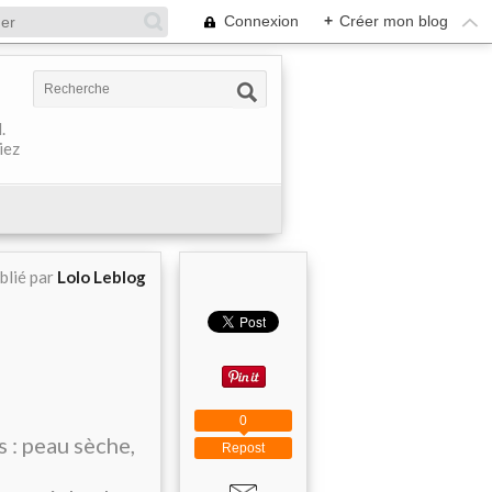
Connexion
+
Créer mon blog
.
iez
blié par
Lolo Leblog
0
s : peau sèche,
Repost