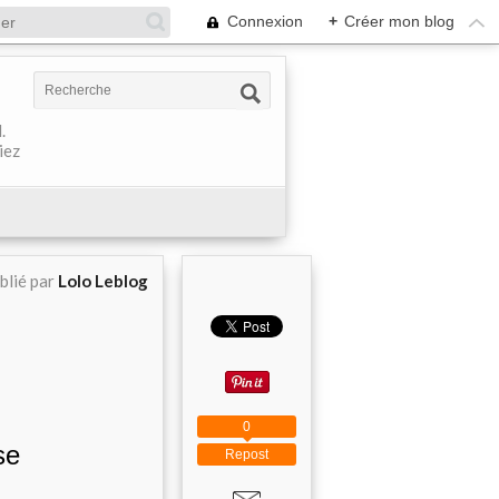
Connexion
+
Créer mon blog
.
iez
blié par
Lolo Leblog
0
se
Repost