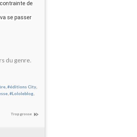
contrainte de
 va se passer
rs du genre.
,
,
ère
#éditions City
,
,
esse
#Lololeblog
Trop grosse