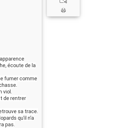
 apparence
he, écoute de la
, de fumer comme
 chasse.
 viol.
t de rentrer
etrouve sa trace.
opards qu’il n’a
ra pas.