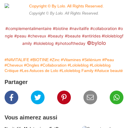
Copyright © By Lolo. All Rights Reserved.
#complementalimentaire
#biotine
#navitalife
#collaboration
#o
ngle
#peau
#cheveux
#beauty
#beaute
#antirides
#lololeblogf
©️bylolo
amily
#lololeblog
#photooftheday
#NAVITALIFE
#BIOTINE
#Zinc
#Vitamines
#Sélénium
#Peau
#Cheveux
#Ongles
#Collaboration
#Lololeblog
#Lololeblog
Critique
#Les Astuces de Lolo
#Lololeblog Family
#Astuce beauté
Partager
Vous aimerez aussi