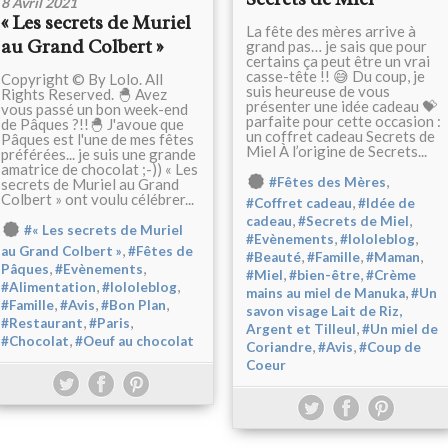
8 Avril 2021
« Les secrets de Muriel
La fête des mères arrive à
au Grand Colbert »
grand pas… je sais que pour
certains ça peut être un vrai
casse-tête !! 😅 Du coup, je
Copyright © By Lolo. All
suis heureuse de vous
Rights Reserved. 🐣 Avez
présenter une idée cadeau 💝
vous passé un bon week-end
parfaite pour cette occasion :
de Pâques ?!!🐣 J'avoue que
un coffret cadeau Secrets de
Pâques est l'une de mes fêtes
Miel À l’origine de Secrets...
préférées... je suis une grande
amatrice de chocolat ;-)) « Les
,
#Fêtes des Mères
secrets de Muriel au Grand
Colbert » ont voulu célébrer...
,
#Coffret cadeau
#Idée de
,
,
cadeau
#Secrets de Miel
#« Les secrets de Muriel
,
,
#Evènements
#lololeblog
,
au Grand Colbert »
#Fêtes de
,
,
,
#Beauté
#Famille
#Maman
,
,
Pâques
#Evènements
,
,
#Miel
#bien-être
#Crème
,
,
#Alimentation
#lololeblog
,
mains au miel de Manuka
#Un
,
,
,
#Famille
#Avis
#Bon Plan
savon visage Lait de Riz,
,
,
#Restaurant
#Paris
,
Argent et Tilleul
#Un miel de
,
#Chocolat
#Oeuf au chocolat
,
,
Coriandre
#Avis
#Coup de
Coeur