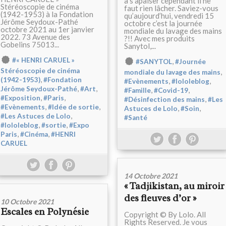
à s’apaiser cependant il ne
Stéréoscopie de cinéma
faut rien lâcher. Saviez-vous
(1942-1953) à la Fondation
qu’aujourd’hui, vendredi 15
Jérôme Seydoux-Pathé
octobre c’est la journée
octobre 2021 au 1er janvier
mondiale du lavage des mains
2022. 73 Avenue des
?!! Avec mes produits
Gobelins 75013...
Sanytol,...
#« HENRI CARUEL »
,
#SANYTOL
#Journée
Stéréoscopie de cinéma
,
mondiale du lavage des mains
,
(1942-1953)
#Fondation
,
,
#Evènements
#lololeblog
,
,
Jérôme Seydoux-Pathé
#Art
,
,
#Famille
#Covid-19
,
,
#Exposition
#Paris
,
#Désinfection des mains
#Les
,
,
#Evènements
#Idée de sortie
,
,
Astuces de Lolo
#Soin
,
#Les Astuces de Lolo
#Santé
,
,
#lololeblog
#sortie
#Expo
,
,
Paris
#Cinéma
#HENRI
CARUEL
14 Octobre 2021
« Tadjikistan, au miroir
des fleuves d’or »
10 Octobre 2021
Escales en Polynésie
Copyright © By Lolo. All
Rights Reserved. Je vous