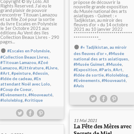
Copyright © By Lolo. All
propose de découvrir la
Rights Reserved. J’ai eu le
nouvelle grande exposition
grand plaisir de pouvoir
du Musée national des arts
rencontrer Titouan Lamazou
asiatiques - Guimet : «
et sa fille Zoé pour la sortie
Tadjikistan, au miroir des
du livre Escales en Polynésie
fleuves d’or » du 14 octobre
le 1er Octobre 2021 aux
2021 au 10 janvier 2022
éditions Au Vent des Iles
****************************
Collection Beaux Livres - 290
************...
pages...
#« Tadjikistan, au miroir
,
#Escales en Polynésie
,
des fleuves d’or »
#Musée
,
#Collection Beaux Livres
,
national des arts asiatiques
,
#Titouan Lamazou
#Zoé
,
,
#Musée Guimet
#Musée
,
,
,
Lamazou
#Littérature
#Livre
,
,
,
#Exposition
#Paris
#Art
,
,
,
#Art
#peinture
#dessin
,
,
#Idée de sortie
#lololeblog
,
#Idée de cadeau
#En
,
,
#Evènements
#Nouveauté
,
attendant Noël avec Lolo
#Avis
,
#Coup de Coeur
,
,
#Evènements
#Nouveauté
,
#lololeblog
#critique
11 Mai 2021
La Fête des Mères avec
Secrets de Miel