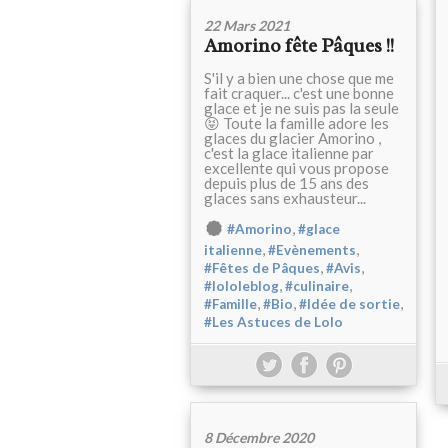
22 Mars 2021
Amorino fête Pâques !!
S'il y a bien une chose que me
fait craquer... c'est une bonne
glace et je ne suis pas la seule
😝 Toute la famille adore les
glaces du glacier Amorino ,
c'est la glace italienne par
excellente qui vous propose
depuis plus de 15 ans des
glaces sans exhausteur...
,
#Amorino
#glace
,
,
italienne
#Evènements
,
,
#Fêtes de Pâques
#Avis
,
,
#lololeblog
#culinaire
,
,
,
#Famille
#Bio
#Idée de sortie
#Les Astuces de Lolo
8 Décembre 2020