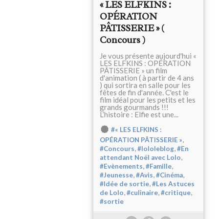
« LES ELFKINS :
OPÉRATION
PÂTISSERIE » (
Concours )
Je vous présente aujourd'hui «
LES ELFKINS : OPÉRATION
PÂTISSERIE » un film
d'animation ( à partir de 4 ans
) qui sortira en salle pour les
fêtes de fin d'année. C'est le
film idéal pour les petits et les
grands gourmands !!!
L’histoire : Elfie est une...
#« LES ELFKINS :
,
OPÉRATION PÂTISSERIE »
,
,
#Concours
#lololeblog
#En
,
attendant Noël avec Lolo
,
,
#Evènements
#Famille
,
,
,
#Jeunesse
#Avis
#Cinéma
,
#Idée de sortie
#Les Astuces
,
,
,
de Lolo
#culinaire
#critique
#sortie