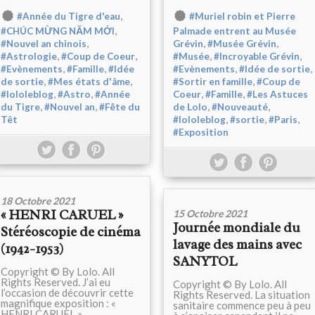
,
#Année du Tigre d'eau
#Muriel robin et Pierre
,
#CHÚC MỪNG NĂM MỚI
Palmade entrent au Musée
,
,
,
#Nouvel an chinois
Grévin
#Musée Grévin
,
,
,
,
#Astrologie
#Coup de Coeur
#Musée
#Incroyable Grévin
,
,
,
,
#Evènements
#Famille
#Idée
#Evènements
#Idée de sortie
,
,
,
de sortie
#Mes états d'âme
#Sortir en famille
#Coup de
,
,
,
,
#lololeblog
#Astro
#Année
Coeur
#Famille
#Les Astuces
,
,
,
,
du Tigre
#Nouvel an
#Fête du
de Lolo
#Nouveauté
,
,
,
Têt
#lololeblog
#sortie
#Paris
#Exposition
18 Octobre 2021
« HENRI CARUEL »
15 Octobre 2021
Journée mondiale du
Stéréoscopie de cinéma
lavage des mains avec
(1942-1953)
SANYTOL
Copyright © By Lolo. All
Rights Reserved. J’ai eu
Copyright © By Lolo. All
l’occasion de découvrir cette
Rights Reserved. La situation
magnifique exposition : «
sanitaire commence peu à peu
HENRI CARUEL »