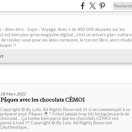
le - Bien-être - Expo - Voyage. Avec + de 400 000 abonnés sur les
 bien plus qu'un magazine digital... c’est un univers pluri-culturel
de rendez-vous pour les âmes curieuses, le ton est libre, alors n'oubl
louper !!
ct
28 Mars 2022
Pâques avec les chocolats CÉMOI
Copyright © By Lolo. All Rights Reserved. Et si on commençait à se
préparer pour Pâques 🐣 ? Il n’est jamais trop tôt lorsqu’on parle de
chocolat… Ça tombe bien parce que les chocolats CÉMOI ont
pensé à tout !!! Copyright © By Lolo. All Rights Reserved.
L’Authentique...