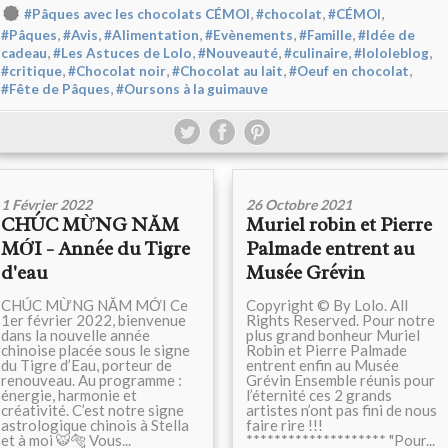
,
,
,
#Pâques avec les chocolats CÉMOI
#chocolat
#CÉMOI
,
,
,
,
,
#Pâques
#Avis
#Alimentation
#Evènements
#Famille
#Idée de
,
,
,
,
,
cadeau
#Les Astuces de Lolo
#Nouveauté
#culinaire
#lololeblog
,
,
,
,
#critique
#Chocolat noir
#Chocolat au lait
#Oeuf en chocolat
,
#Fête de Pâques
#Oursons à la guimauve
1 Février 2022
26 Octobre 2021
CHÚC MỪNG NĂM
Muriel robin et Pierre
MỚI - Année du Tigre
Palmade entrent au
d'eau
Musée Grévin
CHÚC MỪNG NĂM MỚI Ce
Copyright © By Lolo. All
1er février 2022, bienvenue
Rights Reserved. Pour notre
dans la nouvelle année
plus grand bonheur Muriel
chinoise placée sous le signe
Robin et Pierre Palmade
du Tigre d’Eau, porteur de
entrent enfin au Musée
renouveau. Au programme :
Grévin Ensemble réunis pour
énergie, harmonie et
l’éternité ces 2 grands
créativité. C’est notre signe
artistes n’ont pas fini de nous
astrologique chinois à Stella
faire rire !!!
et à moi 🐯🐅 Vous...
******************** "Pour...