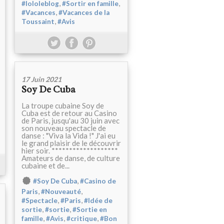
,
,
#lololeblog
#Sortir en famille
,
#Vacances
#Vacances de la
,
Toussaint
#Avis
17 Juin 2021
Soy De Cuba
La troupe cubaine Soy de
Cuba est de retour au Casino
de Paris, jusqu'au 30 juin avec
son nouveau spectacle de
danse : "Viva la Vida !" J'ai eu
le grand plaisir de le découvrir
hier soir. *******************
Amateurs de danse, de culture
cubaine et de...
,
#Soy De Cuba
#Casino de
,
,
Paris
#Nouveauté
,
,
#Spectacle
#Paris
#Idée de
,
,
sortie
#sortie
#Sortie en
,
,
,
famille
#Avis
#critique
#Bon