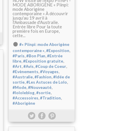
NOW Visite de l'expo PIINPI -
MODE ABORIGÈNE « Piinpi:
mode Aborigène
contemporaine » À découvrir
jusqu'au 19 avril à
l'Ambassade d'Australie.
Entrée libre Pour la toute
première fois en Europe,
cette...
#« Piinpi: mode Aborigène
,
,
contemporaine »
#Exposition
,
,
#Paris
#Bon Plan
#Entrée
,
,
libre
#Exposition gratuite
,
,
,
#Art
#Avis
#Coup de Coeur
,
,
#Evènements
#Voyages
,
,
#Australie
#Fashion
#Idée de
,
,
sortie
#Les Astuces de Lolo
,
,
#Mode
#Nouveauté
,
,
#lololeblog
#sortie
,
,
#Accessoires
#Tradition
#Aborigène