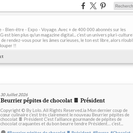
le - Bien-être - Expo - Voyage. Avec + de 400 000 abonnés sur les
 bien plus qu'un magazine digital... c’est un univers pluri-culturel
de rendez-vous pour les âmes curieuses, le ton est libre, alors n'oubl
louper !!
ct
30 Juillet 2026
Beurrier pépites de chocolat 🍫 Président
Copyright © By Lolo. All Rights Reserved.ia Mon dernier coup de
cœur culinaire c’est très clairement le nouveau Beurrier pépites de
chocolat 🍫 Président C’est l’alliance gourmande de pépites de
chocolat craquantes et du bon beurre tendre Président… c’est...
,
,
,
#Beurrier pépites de chocolat 🍫 Président
#Beurre
#Chocolat