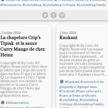
,
,
,
#Découverte
#Lololeblog
#Lololeblog Critique
#Lololeblog Family
3 Juillet 2026
1 Mai 2026
La chapelure Crip’s
Kaukani
Tipiak et la sauce
Copyright © By Lolo. All
Curry Mango de chez
Rights Reserved. Les beaux
jours reviennent et l’envie
Heinz
d’apéro time également… et
de plus en plus de gens se
Copyright © By Lolo. All
tournent vers des boissons
Rights Reserved.ia Voici deux
sans alcool, ce qui n’empêche
produits que j’ai pu découvrir
pas de se faire plaisir bien au
dans ma box et que j’ai adoré
contraire !! Kaukani s’inscrit...
😋 La chapelure Crip’s Tipiak
idéale pour vos tenders de
,
#Kaukani
#concentré de
poulet et la sauce Curry
,
,
gingembre
#ginger beer
Mango de chez Heinz qui
,
,
#Cocktail
#Sans colorants
agrémentera vos
préparations avec...
,
#sans arômes artificiels
,
#Lololeblog
#Lololeblog
,
#Alimentation
,
,
Critique
#Lololeblog Family
,
,
#Collaboration
#Lololeblog