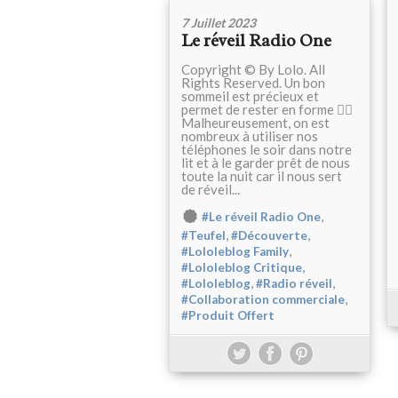
7 Juillet 2023
Le réveil Radio One
Copyright © By Lolo. All
Rights Reserved. Un bon
sommeil est précieux et
permet de rester en forme ✌🏻
Malheureusement, on est
nombreux à utiliser nos
téléphones le soir dans notre
lit et à le garder prêt de nous
toute la nuit car il nous sert
de réveil...
,
#Le réveil Radio One
,
,
#Teufel
#Découverte
,
#Lololeblog Family
,
#Lololeblog Critique
,
,
#Lololeblog
#Radio réveil
,
#Collaboration commerciale
#Produit Offert