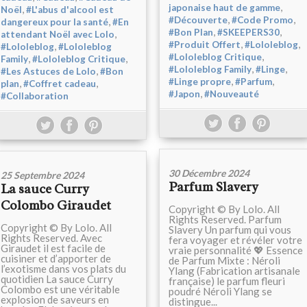
,
japonaise haut de gamme
,
Noël
#L'abus d'alcool est
,
,
#Découverte
#Code Promo
,
dangereux pour la santé
#En
,
,
#Bon Plan
#SKEEPERS30
,
attendant Noël avec Lolo
,
,
#Produit Offert
#Lololeblog
,
#Lololeblog
#Lololeblog
,
#Lololeblog Critique
,
,
Family
#Lololeblog Critique
,
,
#Lololeblog Family
#Linge
,
#Les Astuces de Lolo
#Bon
,
,
#Linge propre
#Parfum
,
,
plan
#Coffret cadeau
,
#Japon
#Nouveauté
#Collaboration
30 Décembre 2024
25 Septembre 2024
Parfum Slavery
La sauce Curry
Colombo Giraudet
Copyright © By Lolo. All
Rights Reserved. Parfum
Copyright © By Lolo. All
Slavery Un parfum qui vous
Rights Reserved. Avec
fera voyager et révéler votre
Giraudet il est facile de
vraie personnalité 💖 Essence
cuisiner et d’apporter de
de Parfum Mixte : Néroli
l’exotisme dans vos plats du
Ylang (Fabrication artisanale
quotidien La sauce Curry
française) le parfum fleuri
Colombo est une véritable
poudré Néroli Ylang se
explosion de saveurs en
distingue...