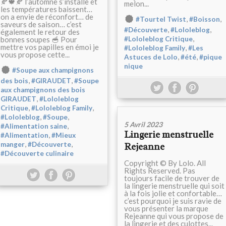
🍂🍁🍂 l’automne s’installe et
melon...
les températures baissent…
on a envie de réconfort… de
,
,
#Tourtel Twist
#Boisson
saveurs de saison… c’est
,
,
#Découverte
#Lololeblog
également le retour des
,
bonnes soupes 🥣 Pour
#Lololeblog Critique
mettre vos papilles en émoi je
,
#Lololeblog Family
#Les
vous propose cette...
,
,
Astuces de Lolo
#été
#pique
nique
#Soupe aux champignons
,
,
des bois
#GIRAUDET
#Soupe
aux champignons des bois
,
GIRAUDET
#Lololeblog
,
,
Critique
#Lololeblog Family
,
,
#Lololeblog
#Soupe
5 Avril 2023
,
#Alimentation saine
Lingerie menstruelle
,
#Alimentation
#Mieux
,
,
manger
#Découverte
Rejeanne
#Découverte culinaire
Copyright © By Lolo. All
Rights Reserved. Pas
toujours facile de trouver de
la lingerie menstruelle qui soit
à la fois jolie et confortable…
c’est pourquoi je suis ravie de
vous présenter la marque
Rejeanne qui vous propose de
la lingerie et des culottes...