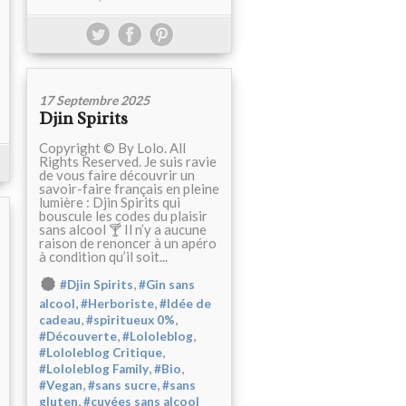
17 Septembre 2025
Djin Spirits
Copyright © By Lolo. All
Rights Reserved. Je suis ravie
de vous faire découvrir un
savoir-faire français en pleine
lumière : Djin Spirits qui
bouscule les codes du plaisir
sans alcool 🍸 Il n’y a aucune
raison de renoncer à un apéro
à condition qu’il soit...
,
#Djin Spirits
#Gin sans
,
,
alcool
#Herboriste
#Idée de
,
,
cadeau
#spiritueux 0%
,
,
#Découverte
#Lololeblog
,
#Lololeblog Critique
,
,
#Lololeblog Family
#Bio
,
,
#Vegan
#sans sucre
#sans
,
gluten
#cuvées sans alcool