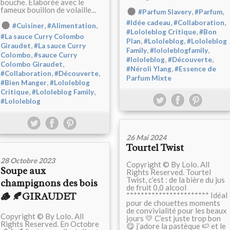
bouche. Elaborée avec le
fameux bouillon de volaille...
,
,
#Parfum Slavery
#Parfum
,
,
#Idée cadeau
#Collaboration
,
,
#Cuisiner
#Alimentation
,
#Lololeblog Critique
#Bon
#La sauce Curry Colombo
,
,
Plan
#Lololeblog
#Lololeblog
,
Giraudet
#La sauce Curry
,
,
Family
#lololeblogfamily
,
Colombo
#sauce Curry
,
,
#lololeblog
#Découverte
,
Colombo Giraudet
,
#Néroli Ylang
#Essence de
,
,
#Collaboration
#Découverte
Parfum Mixte
,
#Bien Manger
#Lololeblog
,
,
Critique
#Lololeblog Family
#Lololeblog
26 Mai 2024
Tourtel Twist
28 Octobre 2023
Copyright © By Lolo. All
Soupe aux
Rights Reserved. Tourtel
Twist, c’est : de la bière du jus
champignons des bois
de fruit 0,0 alcool
🪵 🍂GIRAUDET
*********************** Idéal
pour de chouettes moments
de convivialité pour les beaux
Copyright © By Lolo. All
jours 💛 C’est juste trop bon
Rights Reserved. En Octobre
😋 j’adore la pastèque 🍉 et le