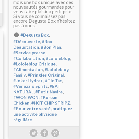
mois une box unique avec des
nouveautés gourmandes pour
vous faire plaisir à petit prix.
Si vous ne connaissez pas
encore Degusta Box n’hésitez
pas à vous...
,
#Degusta Box
,
#Découverte
#Box
,
,
Dégustation
#Bon Plan
,
#Service presse
,
,
#Collaboration
#Lololeblog
,
#Lololeblog Critique
,
#Alimentation
#Lololeblog
,
,
Family
#Pringles Original
,
,
#Joker Hydra+
#Tic Tac
,
#Venezzio Spritz
#EAT
,
,
NATURAL
#Petit Navire
,
#WON WON
#Korean
,
,
Chicken
#HOT CHIP STRIPZ
#Pour votre santé, pratiquez
une activité physique
régulière