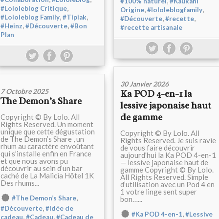
,
#100% naturel
#Kaukani
,
#Lololeblog Critique
,
,
Origine
#lololeblogfamily
,
,
#Lololeblog Family
#Tipiak
,
,
#Découverte
#recette
,
,
#Heinz
#Découverte
#Bon
#recette artisanale
Plan
30 Janvier 2026
7 Octobre 2025
Ka POD 4-en-1 la
The Demon’s Share
lessive japonaise haut
de gamme
Copyright © By Lolo. All
Rights Reserved. Un moment
unique que cette dégustation
Copyright © By Lolo. All
de The Demon’s Share , un
Rights Reserved. Je suis ravie
rhum au caractère envoûtant
de vous faire découvrir
qui s’installe enfin en France
aujourd'hui la Ka POD 4-en-1
et que nous avons pu
— lessive japonaise haut de
découvrir au sein d’un bar
gamme Copyright © By Lolo.
caché de La Malicia Hôtel 1K
All Rights Reserved. Simple
Des rhums...
d’utilisation avec un Pod 4 en
1 votre linge sent super
,
#The Demon’s Share
bon…...
,
#Découverte
#Idée de
,
#Ka POD 4-en-1
#Lessive
,
,
cadeau
#Cadeau
#Cadeau de