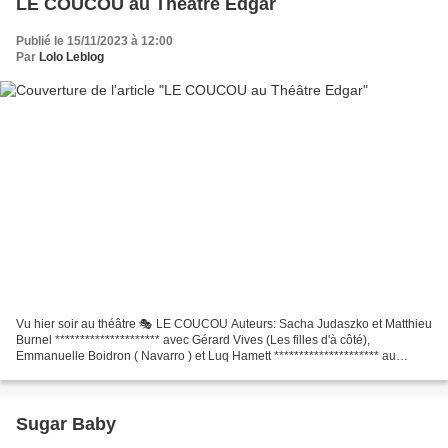
LE COUCOU au Théâtre Edgar
Publié le 15/11/2023 à 12:00
Par
Lolo Leblog
Vu hier soir au théâtre 🎭 LE COUCOU Auteurs: Sacha Judaszko et Matthieu
Burnel ********************* avec Gérard Vives (Les filles d'à côté),
Emmanuelle Boidron ( Navarro ) et Luq Hamett ********************* au
Théâtre Edgar 58 Bd Edgar Quinet Paris...
Sugar Baby