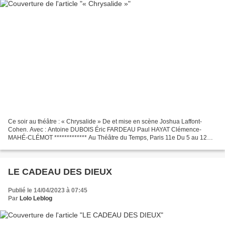
Ce soir au théâtre : « Chrysalide » De et mise en scène Joshua Laffont-
Cohen. Avec : Antoine DUBOIS Éric FARDEAU Paul HAYAT Clémence-
MAHÉ-CLÉMOT ************* Au Théâtre du Temps, Paris 11e Du 5 au 12
Juin 2023 Copyright © By Lolo. All Rights Reserved. 🎭...
LE CADEAU DES DIEUX
Publié le 14/04/2023 à 07:45
Par
Lolo Leblog