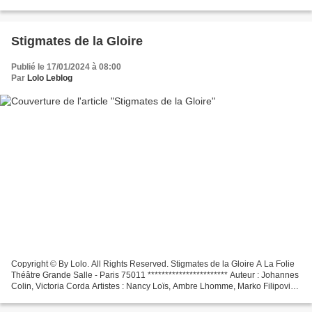
OU FANNY DELAIGUE SULIEN MUSSER OU THIBAUT MARCHAND
AVEC...
Stigmates de la Gloire
Publié le 17/01/2024 à 08:00
Par
Lolo Leblog
Copyright © By Lolo. All Rights Reserved. Stigmates de la Gloire A La Folie
Théâtre Grande Salle - Paris 75011 *********************** Auteur : Johannes
Colin, Victoria Corda Artistes : Nancy Loïs, Ambre Lhomme, Marko Filipovic,
Delphine Macia, Andréa...