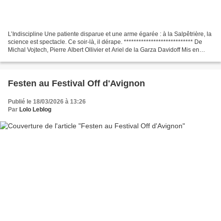
L’Indiscipline Une patiente disparue et une arme égarée : à la Salpêtrière, la
science est spectacle. Ce soir-là, il dérape. **************************** De
Michal Vojtech, Pierre Albert Ollivier et Ariel de la Garza Davidoff Mis en
scène par Ariel de...
Festen au Festival Off d'Avignon
Publié le 18/03/2026 à 13:26
Par
Lolo Leblog