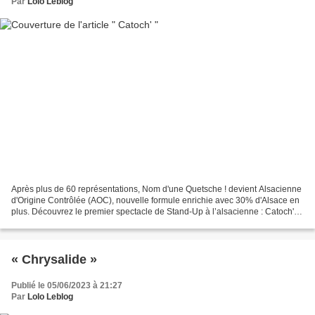
Par
Lolo Leblog
Après plus de 60 représentations, Nom d'une Quetsche ! devient Alsacienne
d'Origine Contrôlée (AOC), nouvelle formule enrichie avec 30% d'Alsace en
plus. Découvrez le premier spectacle de Stand-Up à l’alsacienne : Catoch'
pittoresque et interculturel,...
« Chrysalide »
Publié le 05/06/2023 à 21:27
Par
Lolo Leblog