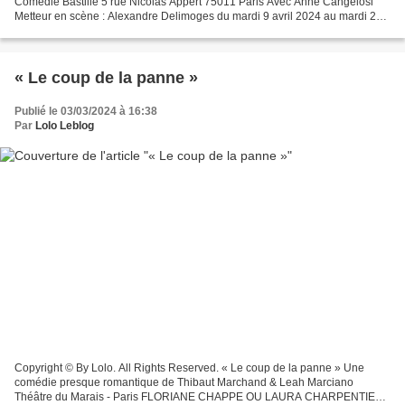
Comédie Bastille 5 rue Nicolas Appert 75011 Paris Avec Anne Cangelosi
Metteur en scène : Alexandre Delimoges du mardi 9 avril 2024 au mardi 28
mai 2024 Copyright © By Lolo. All Rights...
« Le coup de la panne »
Publié le 03/03/2024 à 16:38
Par
Lolo Leblog
Copyright © By Lolo. All Rights Reserved. « Le coup de la panne » Une
comédie presque romantique de Thibaut Marchand & Leah Marciano
Théâtre du Marais - Paris FLORIANE CHAPPE OU LAURA CHARPENTIER