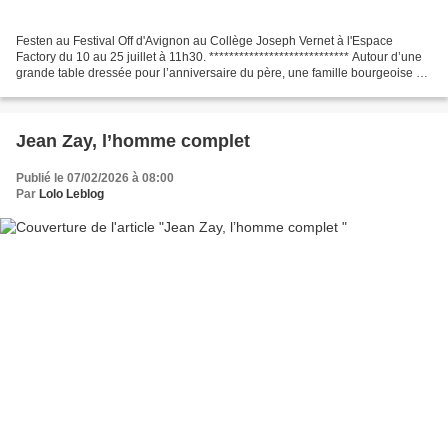
Festen au Festival Off d'Avignon au Collège Joseph Vernet à l'Espace
Factory du 10 au 25 juillet à 11h30. **************************** Autour d’une
grande table dressée pour l’anniversaire du père, une famille bourgeoise se
réunit. Les verres se remplissent,...
Jean Zay, l’homme complet
Publié le 07/02/2026 à 08:00
Par
Lolo Leblog