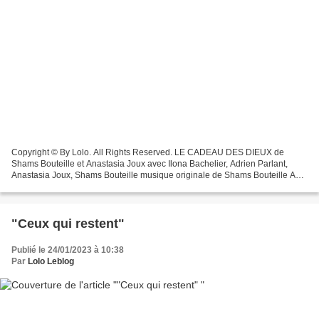
Copyright © By Lolo. All Rights Reserved. LE CADEAU DES DIEUX de
Shams Bouteille et Anastasia Joux avec Ilona Bachelier, Adrien Parlant,
Anastasia Joux, Shams Bouteille musique originale de Shams Bouteille Au
Café de la Gare 41 Rue du Temple 75004 Paris Copyright...
"Ceux qui restent"
Publié le 24/01/2023 à 10:38
Par
Lolo Leblog