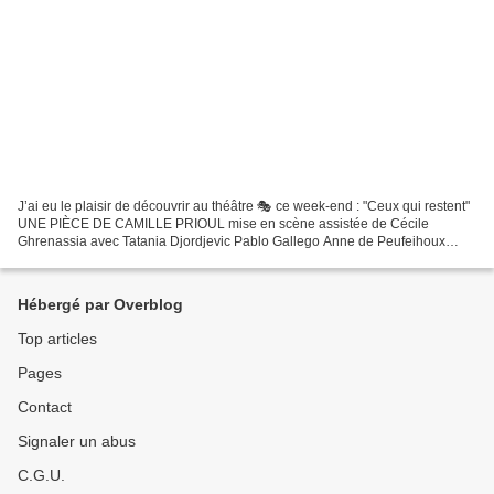
J’ai eu le plaisir de découvrir au théâtre 🎭 ce week-end : "Ceux qui restent"
UNE PIÈCE DE CAMILLE PRIOUL mise en scène assistée de Cécile
Ghrenassia avec Tatania Djordjevic Pablo Gallego Anne de Peufeihoux
Camille Prioul Karine Ventalon à 19h00 du jeudi...
Hébergé par Overblog
Top articles
Pages
Contact
Signaler un abus
C.G.U.