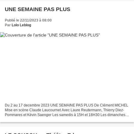
UNE SEMAINE PAS PLUS
Publié le 22/11/2023 à 08:00
Par
Lolo Leblog
Du 2 au 17 decembre 2023 UNE SEMAINE PAS PLUS De Clément MICHEL
Mise en scène Claude Laucournet Avec Laure Reutermann, Thierry Diez-
Pommares et Kévin Saenger Les samedis à 15H et 18H30 Les dimanches à
15H Au Théâtre Darius MILHAUD 80, Allée Darius Milhaud...