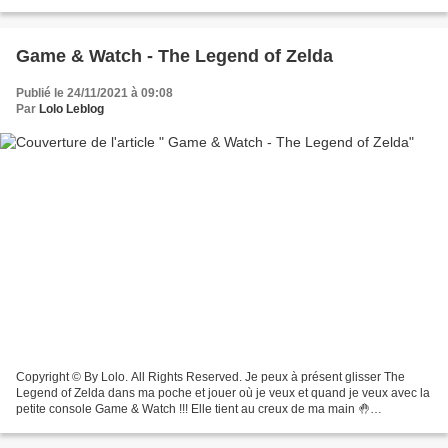
169,99€ ************************************...
Game & Watch - The Legend of Zelda
Publié le 24/11/2021 à 09:08
Par
Lolo Leblog
Copyright © By Lolo. All Rights Reserved. Je peux à présent glisser The
Legend of Zelda dans ma poche et jouer où je veux et quand je veux avec la
petite console Game & Watch !!! Elle tient au creux de ma main 🤚
************************ Il y a 35 ans,...