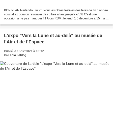
BON PLAN Nintendo Switch Pour les Offres festives des fêtes de fin d'année
vous allez pouvoir retrouver des offres allant jusqu'à -75% C'est une
occasion à ne pas manquer !!!! Alors RDV : le jeudi 1 6 décembre à 15 h a u
jeudi 3 0 dé cembr e à 23 h 59 Recherchez...
L'expo "Vers la Lune et au-delà" au musée de
l’Air et de l’Espace
Publié le 13/12/2021 à 10:32
Par
Lolo Leblog