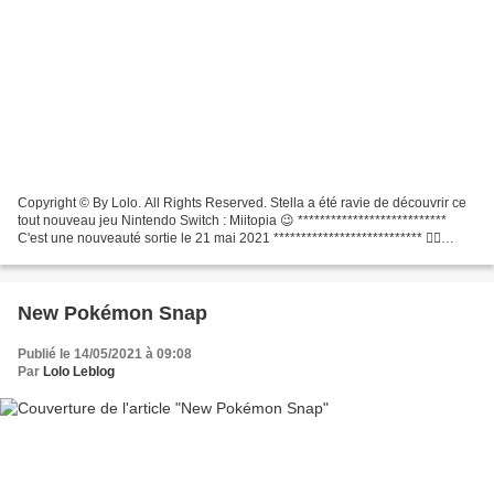
Copyright © By Lolo. All Rights Reserved. Stella a été ravie de découvrir ce
tout nouveau jeu Nintendo Switch : Miitopia 😉 ***************************
C'est une nouveauté sortie le 21 mai 2021 *************************** 👉🏻
Explorez un vaste monde et...
New Pokémon Snap
Publié le 14/05/2021 à 09:08
Par
Lolo Leblog