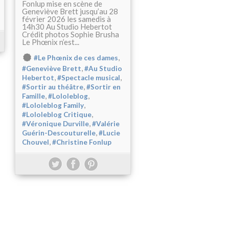
Fonlup mise en scène de
Geneviève Brett jusqu’au 28
février 2026 les samedis à
14h30 Au Studio Hebertot
Crédit photos Sophie Brusha
Le Phœnix n’est...
,
#Le Phœnix de ces dames
,
#Geneviève Brett
#Au Studio
,
,
Hebertot
#Spectacle musical
,
#Sortir au théâtre
#Sortir en
,
,
Famille
#Lololeblog
,
#Lololeblog Family
,
#Lololeblog Critique
,
#Véronique Durville
#Valérie
,
Guérin-Descouturelle
#Lucie
,
Chouvel
#Christine Fonlup