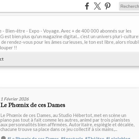
le - Bien-être - Expo - Voyage. Avec + de 400 000 abonnés sur les
 bien plus qu'un magazine digital... c’est un univers pluri-culturel
de rendez-vous pour les âmes curieuses, le ton est libre, alors n'oubl
louper !!
ct
1 Février 2026
Le Phœnix de ces Dames
Le Phœnix de ces Dames, au Studio Hébertot, met en scène un
piano pas tout à fait comme les autres, animé par trois pianistes
aux personnalités bien affirmées. Autoritaire, espiègle et décalée,
chacune trouve sa place dans ce jeu collectif à six mains,...
,
,
,
,
#Le Phœnix de ces Dames
#Spectacle
#Théâtre
#Lololeblog