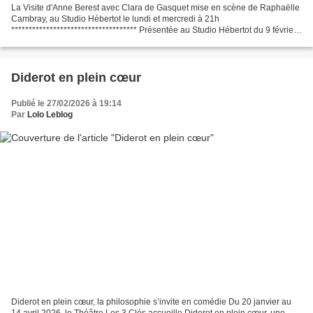
La Visite d'Anne Berest avec Clara de Gasquet mise en scène de Raphaëlle
Cambray, au Studio Hébertot le lundi et mercredi à 21h
************************************ Présentée au Studio Hébertot du 9 février
au 1er avril 2026, chaque lundi et mercredi...
Diderot en plein cœur
Publié le 27/02/2026 à 19:14
Par
Lolo Leblog
Diderot en plein cœur, la philosophie s’invite en comédie Du 20 janvier au
14 avril 2026, le Théâtre Les 3 Clés accueille Diderot en plein cœur, une