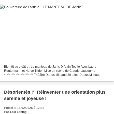
Bientôt au théâtre : Le manteau de Janis D’Alain Teulié Avec Laure
Reutermann et Hervé Tridon Mise en scène de Claude Laucournet
*********************** Théâtre Darius Milhaud 80 allée Darius Milhaud -
75019 Paris www.theatredariusmilhaud.fr L'histoire...
Désorientés ? Réinventer une orientation plus
sereine et joyeuse !
Publié le 18/02/2026 à 12:38
Par
Lolo Leblog