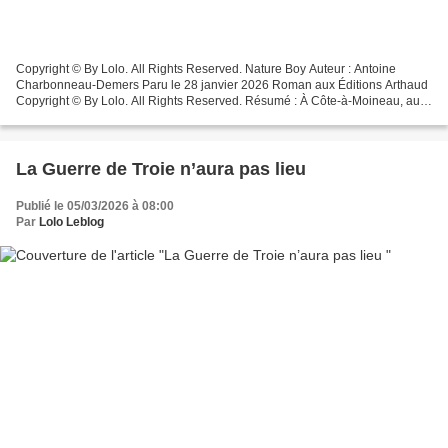
Copyright © By Lolo. All Rights Reserved. Nature Boy Auteur : Antoine
Charbonneau-Demers Paru le 28 janvier 2026 Roman aux Éditions Arthaud
Copyright © By Lolo. All Rights Reserved. Résumé : À Côte-à-Moineau, au
sud du Québec, deux soeurs grandissent...
La Guerre de Troie n’aura pas lieu
Publié le 05/03/2026 à 08:00
Par
Lolo Leblog