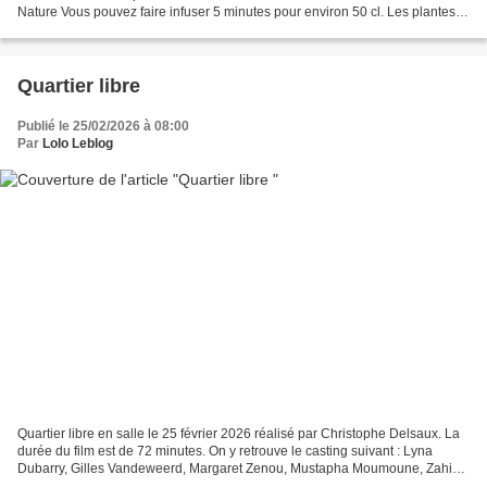
Nature Vous pouvez faire infuser 5 minutes pour environ 50 cl. Les plantes et
fleurs sont biologiques, issues de...
Quartier libre
Publié le 25/02/2026 à 08:00
Par
Lolo Leblog
Quartier libre en salle le 25 février 2026 réalisé par Christophe Delsaux. La
durée du film est de 72 minutes. On y retrouve le casting suivant : Lyna
Dubarry, Gilles Vandeweerd, Margaret Zenou, Mustapha Moumoune, Zahia
Aissaoui, Marie-Charlotte Biais,...