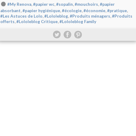
,
,
,
,
#My Renova
#papier wc
#sopalin
#mouchoirs
#papier
,
,
,
,
,
absorbant
#papier hygiénique
#écologie
#économie
#pratique
,
,
,
#Les Astuces de Lolo
#Lololeblog
#Produits ménagers
#Produits
,
,
offerts
#Lololeblog Critique
#Lololeblog Family