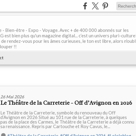
le - Bien-être - Expo - Voyage. Avec + de 400 000 abonnés sur les
 bien plus qu'un magazine digital... c’est un univers pluri-culturel
de rendez-vous pour les âmes curieuses, le ton est libre, alors n'oubl
louper !!
ct
26 Mai 2026
Le Théâtre de la Carreterie - Off d’Avignon en 2026
Le Théâtre de la Carreterie, symbole du renouveau du Off
d’Avignon en 2026 Situé au 101 rue de la Carreterie, à quelques
pas de la place des Carmes, le Théâtre de la Carreterie a déjà connu
sa renaissance. Repris par Cartouche et Roy Cavus, le...
,
,
#Théâtre de la Carreterie
#Off d’Avignon en 2026
#Lololeblog